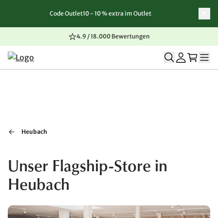
Code Outlet10 - 10 % extra im Outlet
Zum Inhalt springen
Zur Navigation springen
Zum Seitenende springen
4.9 / 18.000 Bewertungen
Heubach
Unser Flagship-Store in
Heubach