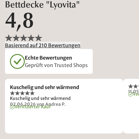
Bettdecke "Lyovita"
4,8
Basierend auf 210 Bewertungen
Echte Bewertungen
Geprüft von Trusted Shops
Kuschelig und sehr wärmend
11.0
Ver
Kuschelig und sehr wärmend
02.06.2026
von Andrea P.
Verifizierter Kauf