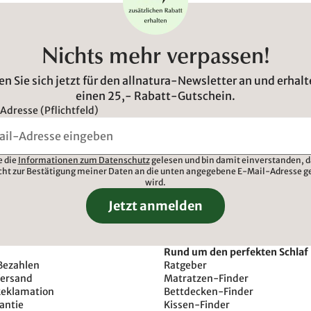
Nichts mehr verpassen!
n Sie sich jetzt für den allnatura-Newsletter an und erhalt
einen 25,- Rabatt-Gutschein.
Adresse (Pflichtfeld)
e die
Informationen zum Datenschutz
gelesen und bin damit einverstanden, d
cht zur Bestätigung meiner Daten an die unten angegebene E-Mail-Adresse g
wird.
Jetzt anmelden
Rund um den perfekten Schlaf
Bezahlen
Ratgeber
Versand
Matratzen-Finder
Reklamation
Bettdecken-Finder
antie
Kissen-Finder