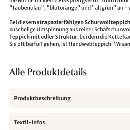
die Bühne für kleine
Einsprengsel in "multicolor
"taubenblau", "blutorange" und "altgrün" an -
Bei diesem
strapazierfähigen Schurwollteppic
kuschelige Umspinnung aus reiner Schafschurwol
Teppich mit edler Struktur
, bei dem die Kette k
Sie oft barfuß gehen, ist Handwebteppich "Misa
Alle Produktdetails
Produktbeschreibung
Textil-Infos