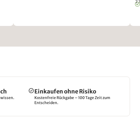
to
2
de
ich
Einkaufen ohne Risiko
hwissen.
Kostenfreie Rückgabe – 100 Tage Zeit zum
Entscheiden.