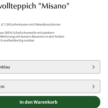
ollteppich "Misano"
l. € 7,90 Lieferkosten mit Paketdienstleister
s 100 % Schafschurwolle mit Jutekern​
elierung mit bunten Akzenten in drei Farben​
ch und beidseitig nutzbar
nblau
cm
In den Warenkorb