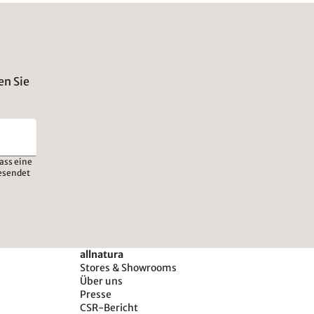
en Sie
ass eine
esendet
allnatura
Stores & Showrooms
Über uns
Presse
CSR-Bericht