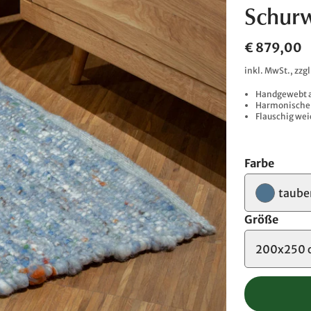
Schurw
€ 879,00
inkl. MwSt., zzg
Handgewebt au
Harmonische M
Flauschig wei
Farbe
taube
Größe
200x250 