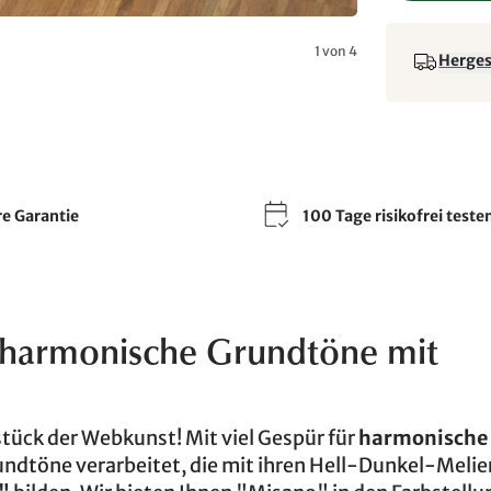
1 von 4
Hergest
re Garantie
100 Tage risikofrei teste
 harmonische Grundtöne mit
tück der Webkunst! Mit viel Gespür für
harmonische
undtöne verarbeitet, die mit ihren Hell-Dunkel-Meli