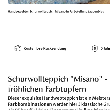
Handgewebter Schurwollteppich Misano in Farbstellung taubenblau
Kostenlose Rücksendung
5 Jah
Schurwollteppich "Misano" -
fröhlichen Farbtupfern
Dieser exquisite Handwebteppich ist ein Meisters
Farbkombinationen
werden hier 3 klassische Gr