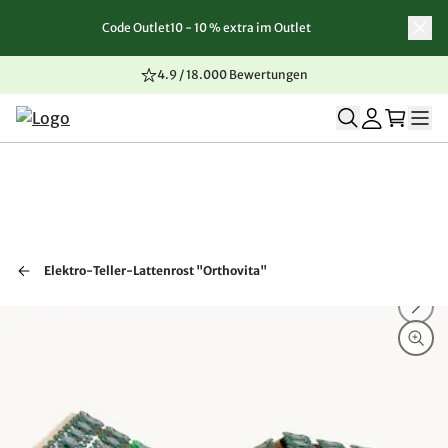
Code Outlet10 - 10 % extra im Outlet
Zum Inhalt springen
Zur Navigation springen
Zum Seitenende springen
4.9 / 18.000 Bewertungen
Elektro-Teller-Lattenrost "Orthovita"