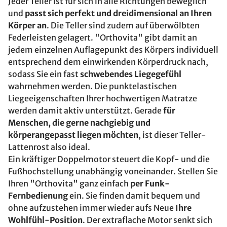
Jeder Teller ist für sich in alle Richtungen beweglich
und
passt sich perfekt und dreidimensional an Ihren
Körper an
. Die Teller sind zudem auf überwölbten
Federleisten gelagert. "Orthovita" gibt damit an
jedem einzelnen Auflagepunkt des Körpers individuell
entsprechend dem einwirkenden Körperdruck nach,
sodass Sie ein fast
schwebendes Liegegefühl
wahrnehmen werden. Die punktelastischen
Liegeeigenschaften Ihrer hochwertigen Matratze
werden damit aktiv unterstützt. Gerade
für
Menschen, die gerne nachgiebig und
körperangepasst liegen möchten
, ist dieser Teller-
Lattenrost also ideal.
Ein kräftiger Doppelmotor steuert die Kopf- und die
Fußhochstellung unabhängig voneinander. Stellen Sie
Ihren "Orthovita" ganz einfach
per Funk-
Fernbedienung
ein. Sie finden damit bequem und
ohne aufzustehen immer wieder aufs Neue
Ihre
Wohlfühl-Position
. Der extraflache Motor senkt sich