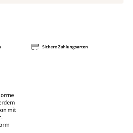
n
Sichere Zahlungsarten
enorme
ßerdem
ion mit
t.
Form