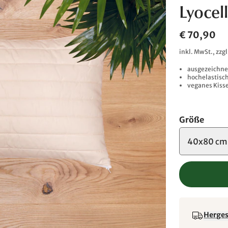
Lyocel
€ 70,90
inkl. MwSt., zzg
ausgezeichne
hochelastisc
veganes Kiss
Größe
40x80 cm
Hergest