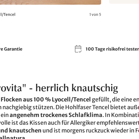
ll/Tencel
1 von 5
re Garantie
100 Tage risikofrei teste
ovita" - herrlich knautschig
n
Flocken aus 100 % Lyocell/Tencel
gefüllt, die eine 
 nachgiebig stützen. Die Hohlfaser Tencel bietet au
 ein
angenehm trockenes Schlafklima
. In Kombinat
e ist das Kissen auch für Allergiker empfehlenswer
und knautschen
und ist morgens ruckzuck wieder in 
 allnatura
.