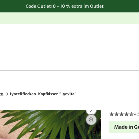
Code Outlet10 - 10 % extra im Outlet
Einfache, kostenlose Rücksendung
en
Lyocellflocken-Kopfkissen "Lyovita"
4,
Made in 