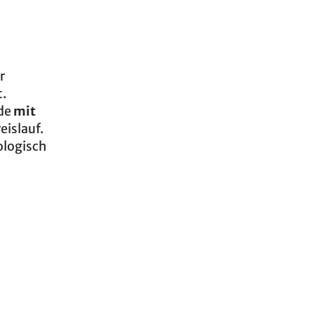
r
t.
rde
mit
eislauf.
kologisch