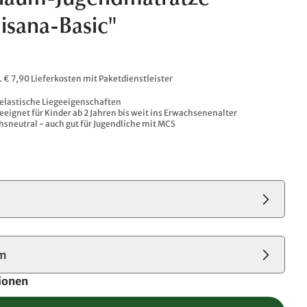
chaum-Jugendmatratze
sana-Basic"
l. € 7,90 Lieferkosten mit Paketdienstleister
elastische Liegeeigenschaften
eeignet für Kinder ab 2 Jahren bis weit ins Erwachsenenalter
sneutral - auch gut für Jugendliche mit MCS
cm
ionen