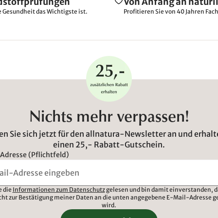
dstoffprüfungen
Von Anfang an natürl
e Gesundheit das Wichtigste ist.
Profitieren Sie von 40 Jahren Fac
Nichts mehr verpassen!
n Sie sich jetzt für den allnatura-Newsletter an und erhalt
einen 25,- Rabatt-Gutschein.
Adresse (Pflichtfeld)
e die
Informationen zum Datenschutz
gelesen und bin damit einverstanden, d
cht zur Bestätigung meiner Daten an die unten angegebene E-Mail-Adresse g
wird.