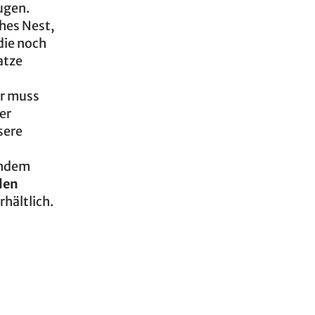
ugen.
hes Nest,
die noch
atze
er muss
er
sere
s
endem
den
rhältlich.