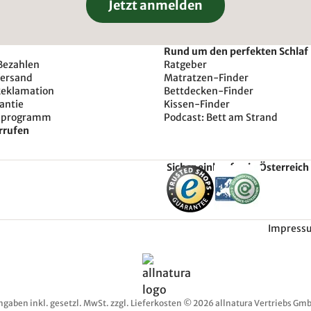
Jetzt anmelden
Rund um den perfekten Schlaf
Bezahlen
Ratgeber
Versand
Matratzen-Finder
Reklamation
Bettdecken-Finder
antie
Kissen-Finder
sprogramm
Podcast: Bett am Strand
rrufen
Sicher einkaufen in Österreich
Impress
ngaben inkl. gesetzl. MwSt. zzgl. Lieferkosten © 2026 allnatura Vertriebs Gmb