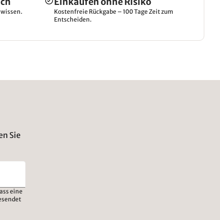
ich
Einkaufen ohne Risiko
hwissen.
Kostenfreie Rückgabe – 100 Tage Zeit zum
Entscheiden.
en Sie
ass eine
esendet