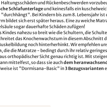
en Haltungsschäden und Rückenbeschwerden vorzube
sche Schlafunterlage
und keinesfalls ein kuschelweic
 "durchhängt". Bei Kindern bis zum 8. Lebensjahr ist 
rm bildet sich erst später heraus. Eine zu weiche Matr
lsäule sogar dauerhafte Schäden zufügen!
s Kindes nahezu so breit wie die Schultern, die Schult
schreitet das Knochenwachstum in diesem Abschnitt d
Muskelbildung noch hinterherhinkt. Wir empfehlen un
n
, die die Matratze - bedingt durch ihr relativ geringe
us orthopädischer Sicht genau richtig ist. Mit steig
ann mittelfest, so dass sie auch
dem heranwachsen
lweise ist "Dormisana-Basic" in
3 Bezugsvarianten
e