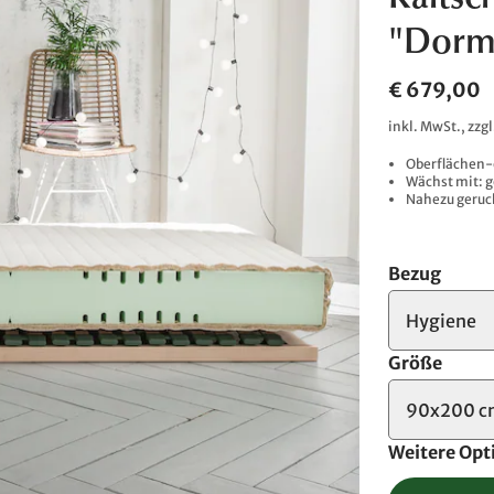
Kalts
"Dormi
€ 679,00
inkl. MwSt., zzg
Oberflächen-
Wächst mit: g
Nahezu geruch
Bezug
Hygiene
Größe
90x200 
Weitere Opt