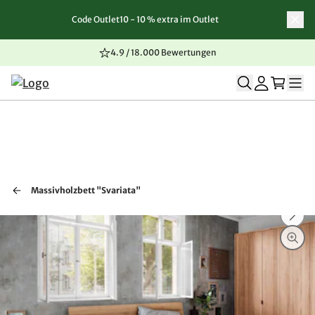
Code Outlet10 - 10 % extra im Outlet
Zum Inhalt springen
Zur Navigation springen
Zum Seitenende springen
4.9 / 18.000 Bewertungen
Massivholzbett "Svariata"