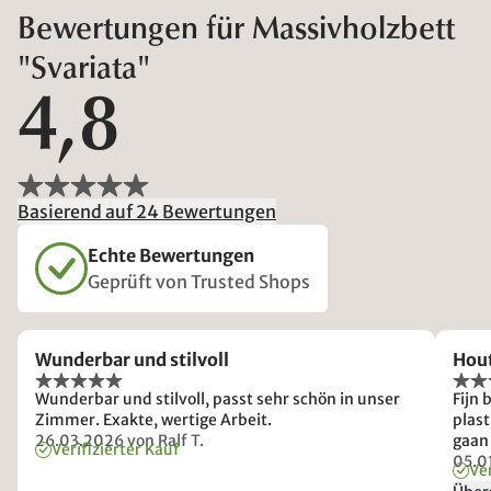
Bewertungen für Massivholzbett
"Svariata"
4,8
Basierend auf 24 Bewertungen
Echte Bewertungen
Geprüft von Trusted Shops
Wunderbar und stilvoll
Hou
Wunderbar und stilvoll, passt sehr schön in unser
Fijn bed, maar: 
Zimmer. Exakte, wertige Arbeit.
plast
26.03.2026
von Ralf T.
gaan 
Verifizierter Kauf
staan
05.0
Ver
allee