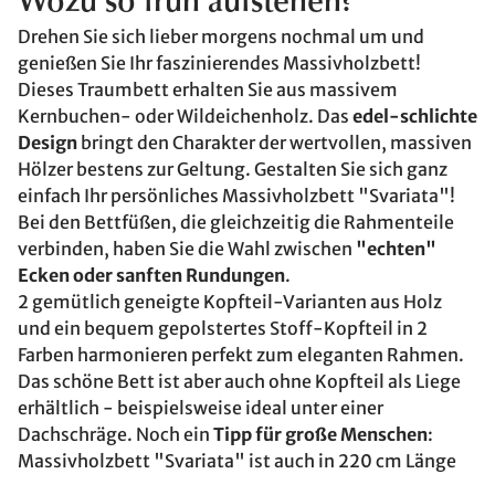
Wozu so früh aufstehen?
Drehen Sie sich lieber morgens nochmal um und
genießen Sie Ihr faszinierendes Massivholzbett!
Dieses Traumbett erhalten Sie aus massivem
Kernbuchen- oder Wildeichenholz. Das
edel-schlichte
Design
bringt den Charakter der wertvollen, massiven
Hölzer bestens zur Geltung. Gestalten Sie sich ganz
einfach Ihr persönliches Massivholzbett "Svariata"!
Bei den Bettfüßen, die gleichzeitig die Rahmenteile
verbinden, haben Sie die Wahl zwischen
"echten"
Ecken oder sanften Rundungen
.
2 gemütlich geneigte Kopfteil-Varianten aus Holz
und ein bequem gepolstertes Stoff-Kopfteil in 2
Farben harmonieren perfekt zum eleganten Rahmen.
Das schöne Bett ist aber auch ohne Kopfteil als Liege
erhältlich - beispielsweise ideal unter einer
Dachschräge. Noch ein
Tipp für große Menschen
:
Massivholzbett "Svariata" ist auch in 220 cm Länge