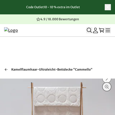
Code Outlet10 - 10 % extra im Outlet
Zum Inhalt springen
Zur Navigation springen
Zum Seitenende springen
4.9 / 18.000 Bewertungen
Kamelflaumhaar-Ultraleicht-Bettdecke "Cammello"