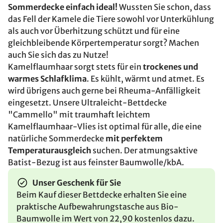
Sommerdecke einfach ideal!
Wussten Sie schon, dass
das Fell der Kamele die Tiere sowohl vor Unterkühlung
als auch vor Überhitzung schützt und für eine
gleichbleibende Körpertemperatur sorgt? Machen
auch Sie sich das zu Nutze!
Kamelflaumhaar sorgt stets für ein
trockenes und
warmes Schlafklima
. Es kühlt, wärmt und atmet. Es
wird übrigens auch gerne bei Rheuma-Anfälligkeit
eingesetzt. Unsere Ultraleicht-Bettdecke
"Cammello" mit traumhaft leichtem
Kamelflaumhaar-Vlies ist optimal für alle, die eine
natürliche Sommerdecke
mit perfektem
Temperaturausgleich
suchen. Der atmungsaktive
Batist-Bezug ist aus feinster Baumwolle/kbA.
Unser Geschenk für Sie
Beim Kauf dieser Bettdecke erhalten Sie eine
praktische Aufbewahrungstasche aus Bio-
Baumwolle im Wert von 22,90 kostenlos dazu.