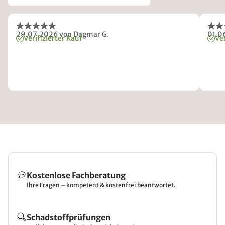
29.07.2026
von Dagmar G.
01.0
Verifizierter Kauf
Ver
Kostenlose Fachberatung
Ihre Fragen – kompetent & kostenfrei beantwortet.
Schadstoffprüfungen