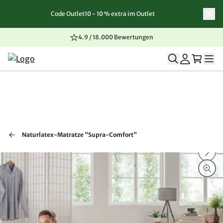
Code Outlet10 - 10 % extra im Outlet
Zum Inhalt springen
Zur Navigation springen
Zum Seitenende springen
4.9 / 18.000 Bewertungen
Naturlatex-Matratze "Supra-Comfort"