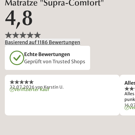
Matratze "Supra-Comfort"
4,8
Basierend auf 1186 Bewertungen
Echte Bewertungen
Geprüft von Trusted Shops
Alle
22.07.2026
von Kerstin U.
Verifizierter Kauf
Alles
punk
16.0
Ver