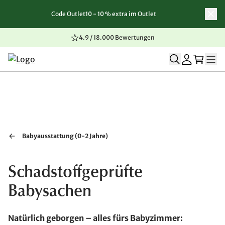
Code Outlet10 - 10 % extra im Outlet
Zum Inhalt springen
Zur Navigation springen
Zum Seitenende springen
4.9 / 18.000 Bewertungen
Babyausstattung (0-2 Jahre)
Schadstoffgeprüfte
Babysachen
Natürlich geborgen – alles fürs Babyzimmer: