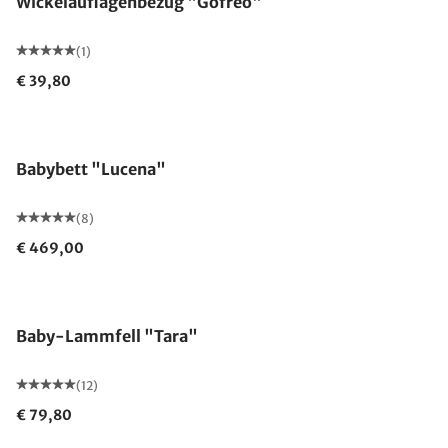
Wickelauflagenbezug "Gofreo"
(1)
€ 39,80
Babybett "Lucena"
(8)
€ 469,00
Made in Germany
Baby-Lammfell "Tara"
(12)
€ 79,80