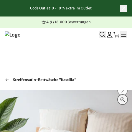
Code Outlet10 - 10 % extra im Outlet
Zum Inhalt springen
Zur Navigation springen
Zum Seitenende springen
4.9 / 18.000 Bewertungen
Streifensatin-Bettwäsche "Kastilia"