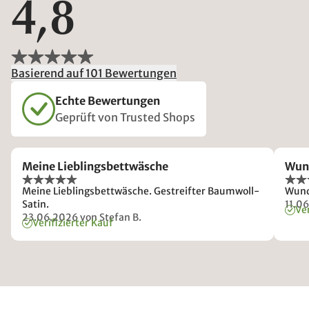
4,8
Basierend auf 101 Bewertungen
Echte Bewertungen
Geprüft von Trusted Shops
Meine Lieblingsbettwäsche
Wun
Meine Lieblingsbettwäsche. Gestreifter Baumwoll-
Wund
Satin.
11.0
Ver
23.06.2026
von Stefan B.
Verifizierter Kauf