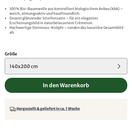
100 % Bio-Baumwolle aus kontrolliert biologischem Anbau (kbA) –
weich, atmungsaktiv und hautfreundlich.
Dezent glänzender Streifensatin – für ein elegantes
Erscheinungsbild in naturbelassenem Crèmeton.
Hochwertige Steinnuss-Knöpfe – runden das luxuriöse Gesamtbild
ab.
Größe
140x200 cm
In den Warenkorb
Hergestellt & geliefert in ca. 1 Woche