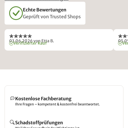
Echte Bewertungen
Geprüft von Trusted Shops
03.06.2026
von Etta B.
05.0
Verifizierter Kauf
Ver
Kostenlose Fachberatung
Ihre Fragen – kompetent & kostenfrei beantwortet.
Schadstoffprüfungen