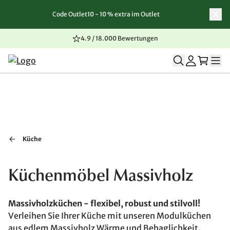
Code Outlet10 - 10 % extra im Outlet
Zum Inhalt springen
Zur Navigation springen
Zum Seitenende springen
4.9 / 18.000 Bewertungen
Küche
Küchenmöbel Massivholz
Massivholzküchen - flexibel, robust und stilvoll!
Verleihen Sie Ihrer Küche mit unseren Modulküchen
aus edlem Massivholz Wärme und Behaglichkeit.