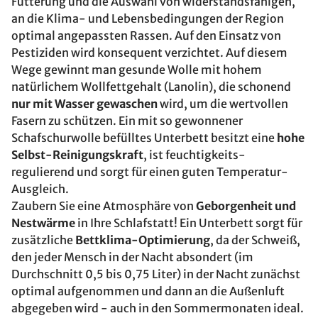
Fütterung und die Auswahl von widerstandsfähigen,
an die Klima- und Lebensbedingungen der Region
optimal angepassten Rassen. Auf den Einsatz von
Pestiziden wird konsequent verzichtet. Auf diesem
Wege gewinnt man gesunde Wolle mit hohem
natürlichem Wollfettgehalt (Lanolin), die schonend
nur mit Wasser gewaschen
wird, um die wertvollen
Fasern zu schützen. Ein mit so gewonnener
Schafschurwolle befülltes Unterbett besitzt eine
hohe
Selbst-Reinigungskraft
, ist feuchtigkeits-
regulierend und sorgt für einen guten Temperatur-
Ausgleich.
Zaubern Sie eine Atmosphäre von
Geborgenheit und
Nestwärme
in Ihre Schlafstatt! Ein Unterbett sorgt für
zusätzliche
Bettklima-Optimierung
, da der Schweiß,
den jeder Mensch in der Nacht absondert (im
Durchschnitt 0,5 bis 0,75 Liter) in der Nacht zunächst
optimal aufgenommen und dann an die Außenluft
abgegeben wird - auch in den Sommermonaten ideal.