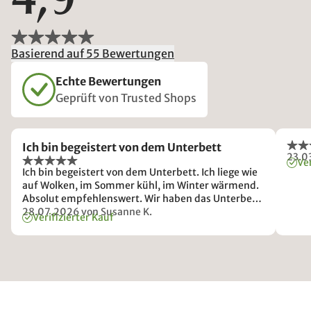
4,9
Basierend auf 55 Bewertungen
Echte Bewertungen
Geprüft von Trusted Shops
Ich bin begeistert von dem Unterbett
23.0
Ver
Ich bin begeistert von dem Unterbett. Ich liege wie
auf Wolken, im Sommer kühl, im Winter wärmend.
Absolut empfehlenswert. Wir haben das Unterbett
mittlerweile in zwei Haushalten.
28.07.2026
von Susanne K.
Verifizierter Kauf