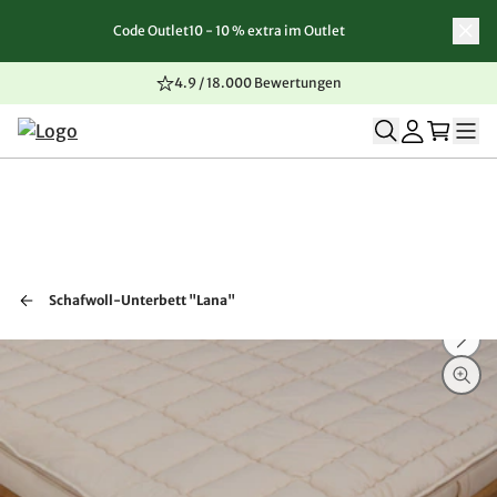
Code Outlet10 - 10 % extra im Outlet
Zum Inhalt springen
Zur Navigation springen
Zum Seitenende springen
4.9 / 18.000 Bewertungen
Schafwoll-Unterbett "Lana"