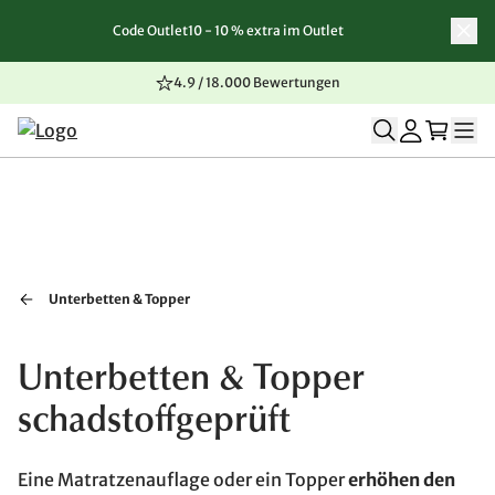
Code Outlet10 - 10 % extra im Outlet
Zum Inhalt springen
Zur Navigation springen
Zum Seitenende springen
4.9 / 18.000 Bewertungen
Unterbetten & Topper
Unterbetten & Topper
schadstoffgeprüft
Eine Matratzenauflage oder ein Topper
erhöhen den