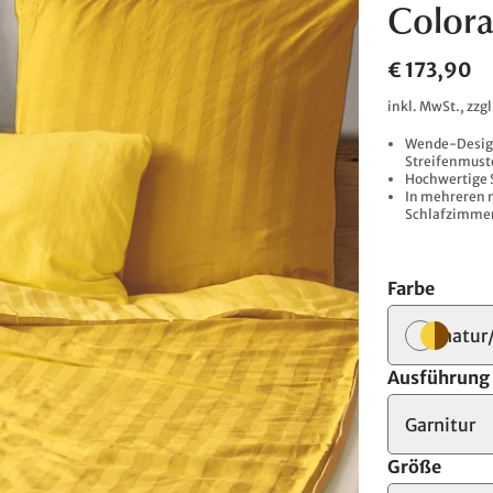
Colora
€ 173,90
inkl. MwSt., zzg
Wende-Design
Streifenmust
Hochwertige 
In mehreren m
Schlafzimmer
Farbe
natur
Ausführung
Garnitur
Größe