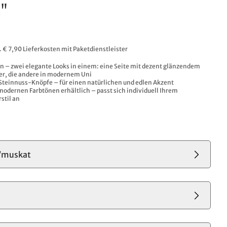
"
l. € 7,90 Lieferkosten mit Paketdienstleister
 – zwei elegante Looks in einem: eine Seite mit dezent glänzendem
er, die andere in modernem Uni
Steinnuss-Knöpfe – für einen natürlichen und edlen Akzent
odernen Farbtönen erhältlich – passt sich individuell Ihrem
stil an
/muskat