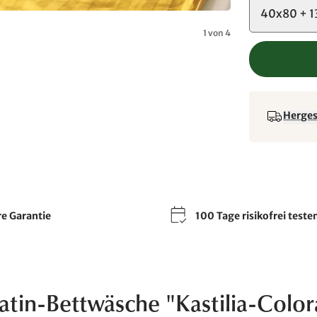
40x80 + 
1 von 4
Hergest
re Garantie
100 Tage risikofrei teste
nsatin-Bettwäsche "Kastilia-Color