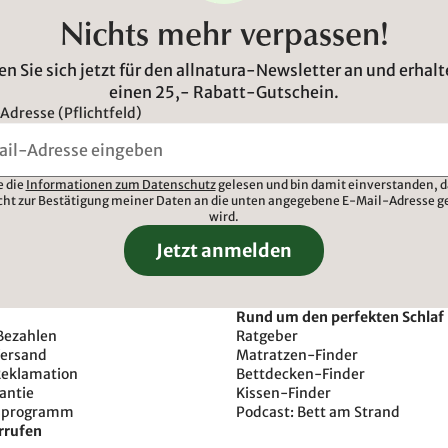
Nichts mehr verpassen!
n Sie sich jetzt für den allnatura-Newsletter an und erhalt
einen 25,- Rabatt-Gutschein.
Adresse (Pflichtfeld)
e die
Informationen zum Datenschutz
gelesen und bin damit einverstanden, d
cht zur Bestätigung meiner Daten an die unten angegebene E-Mail-Adresse g
wird.
Jetzt anmelden
Rund um den perfekten Schlaf
Bezahlen
Ratgeber
Versand
Matratzen-Finder
Reklamation
Bettdecken-Finder
antie
Kissen-Finder
sprogramm
Podcast: Bett am Strand
rrufen