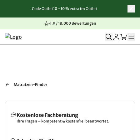
Code Outlet10 - 10 % extra im Outlet
Zum Inhalt springen
Zur Navigation springen
Zum Seitenende springen
4.9 / 18.000 Bewertungen
Matratzen-Finder
Kostenlose Fachberatung
Ihre Fragen – kompetent & kostenfrei beantwortet.