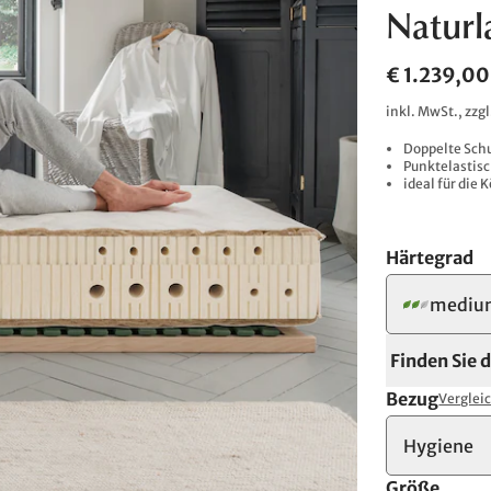
Naturl
€ 1.239,00
inkl. MwSt., zzg
Doppelte Schu
Punktelastis
ideal für die
Härtegrad
mediu
Finden Sie 
Bezug
Verglei
Hygiene
Größe