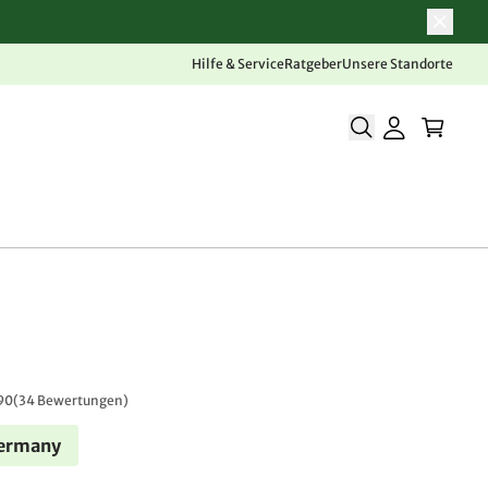
Hilfe & Service
Ratgeber
Unsere Standorte
90
(
34 Bewertungen
)
Germany