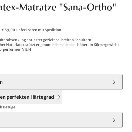
atex-Matratze "Sana-Ortho"
l. € 59,00 Lieferkosten mit Spedition
lterabsenkung entlastet gezielt bei breiten Schultern
cher Naturlatex stützt ergonomisch – auch bei höherem Körpergewicht
 Körperformen V & H
m
den perfekten Härtegrad
ch Bezüge