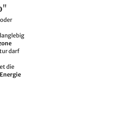
o"
 oder
langlebig
zone
tur darf
et die
 Energie