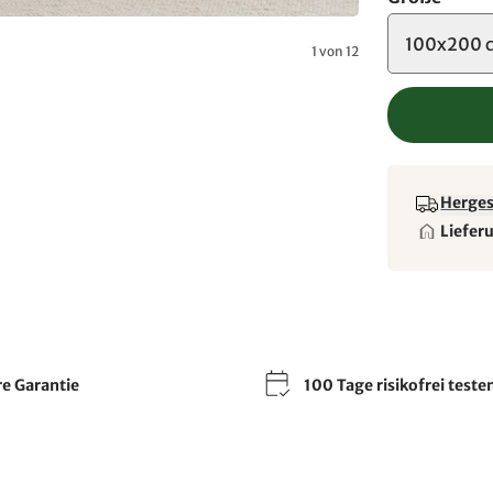
100x200 
1 von 12
Hergest
Liefer
re Garantie
100 Tage risikofrei teste