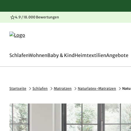
4.9 / 18.000 Bewertungen
100 Tage Rückgaberecht
Zum Inhalt springen
Zur Navigation springen
Zum Seitenende springen
Schlafen
Wohnen
Baby & Kind
Heimtextilien
Angebote
Startseite
Schlafen
Matratzen
Naturlatex-Matratzen
Natu