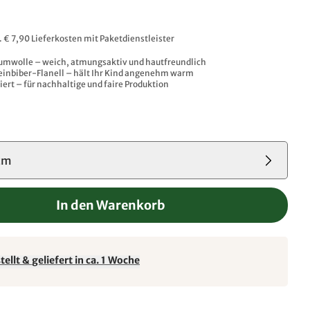
l. € 7,90 Lieferkosten mit Paketdienstleister
umwolle – weich, atmungsaktiv und hautfreundlich
einbiber-Flanell – hält Ihr Kind angenehm warm
iert – für nachhaltige und faire Produktion
cm
In den Warenkorb
ellt & geliefert in ca. 1 Woche