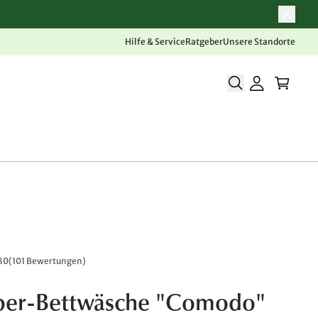
Hilfe & Service
Ratgeber
Unsere Standorte
80
(
101 Bewertungen
)
iber-Bettwäsche "Comodo"