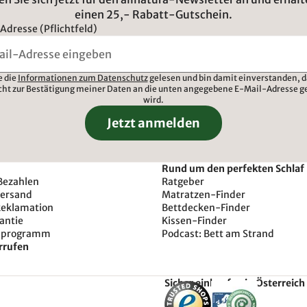
einen 25,- Rabatt-Gutschein.
Adresse (Pflichtfeld)
e die
Informationen zum Datenschutz
gelesen und bin damit einverstanden, d
cht zur Bestätigung meiner Daten an die unten angegebene E-Mail-Adresse g
wird.
Jetzt anmelden
Rund um den perfekten Schlaf
Bezahlen
Ratgeber
Versand
Matratzen-Finder
Reklamation
Bettdecken-Finder
antie
Kissen-Finder
sprogramm
Podcast: Bett am Strand
rrufen
Sicher einkaufen in Österreich