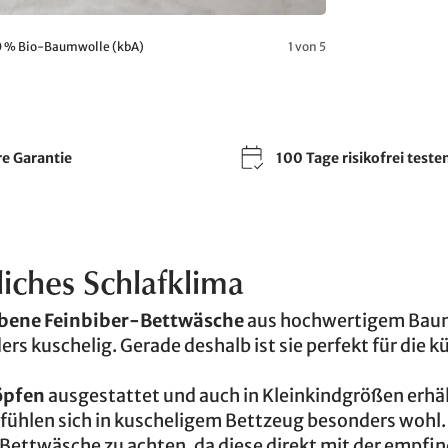
00 % Bio-Baumwolle (kbA)
1 von 5
re Garantie
100 Tage risikofrei teste
liches Schlafklima
bene Feinbiber-Bettwäsche
aus hochwertigem Bau
s kuschelig. Gerade deshalb ist sie perfekt für die k
öpfen
ausgestattet und auch in Kleinkindgrößen erhäl
fühlen sich in kuscheligem Bettzeug besonders wohl.
e Bettwäsche zu achten, da diese direkt mit der empfi