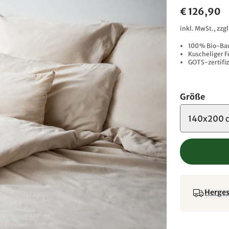
€ 126,90
inkl. MwSt., zzg
100 % Bio-Ba
Kuscheliger F
GOTS-zertifiz
Größe
140x200 
Hergest