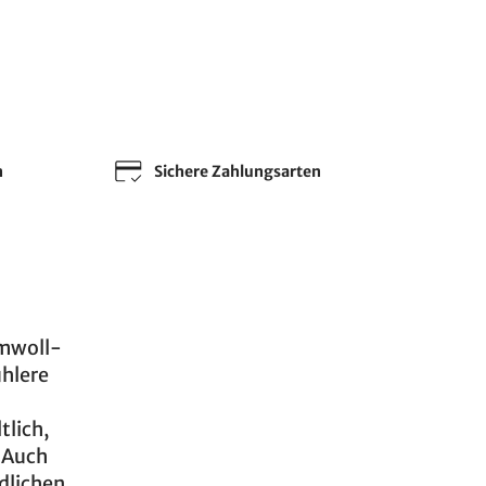
n
Sichere Zahlungsarten
mwoll-
ühlere
tlich,
 Auch
ndlichen