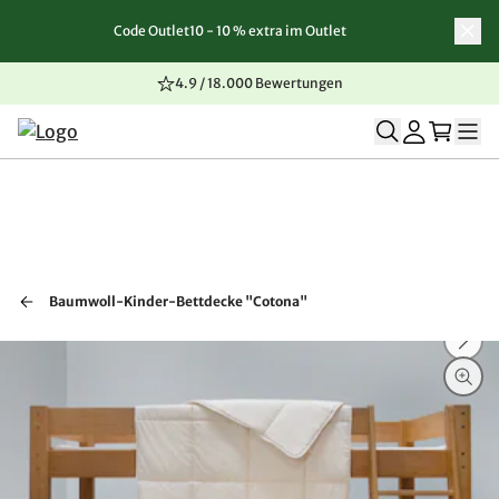
Code Outlet10 - 10 % extra im Outlet
Zum Inhalt springen
Zur Navigation springen
Zum Seitenende springen
4.9 / 18.000 Bewertungen
Baumwoll-Kinder-Bettdecke "Cotona"