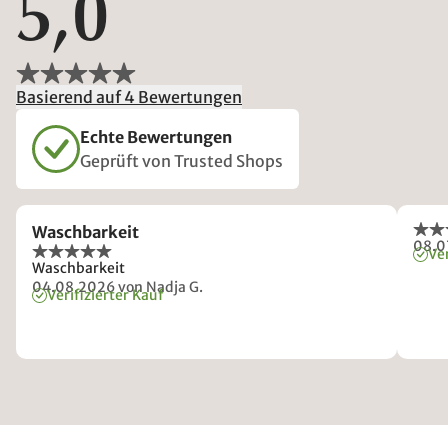
5,0
Basierend auf 4 Bewertungen
Echte Bewertungen
Geprüft von Trusted Shops
Waschbarkeit
08.0
Ver
Waschbarkeit
04.08.2026
von Nadja G.
Verifizierter Kauf