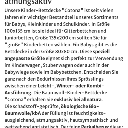
atmungsaktiv
Unsere Kinder-Bettdecke "Cotona" ist seit vielen
Jahren ein wichtiger Bestandteil unseres Sortiments
für Babys, Kleinkinder und Schulkinder. In Größe
100x135 cm ist sie ideal für Gitterbettchen und
Juniorbetten, Größe 135x200 cm sollten Sie für
"große" Kinderbetten wählen. Für Babys gibt es die
Bettdecke in der Größe 80x80 cm. Diese
speziell
angepasste Größe
eignet sich perfekt zur Verwendung
im Kinderwagen, Stubenwagen oder auch in der
Babywiege sowie im Babybettchen. Entscheiden Sie
ganz nach den Bedürfnissen Ihres Sprösslings
zwischen einer
Leicht-, Winter- oder Kombi-
Ausführung
. Die Baumwoll-Kinder-Bettdecke
"Cotona" erhalten Sie
exklusiv bei allnatura
.
Die schadstoff-geprüfte,
ökologische Bio-
Baumwolle/kbA
der Füllung ist feuchtigkeits-
ausgleichend, atmungsaktiv, hautsympathisch und
weitgehend antistatisch. Der feine
Perkalbezug
dieser