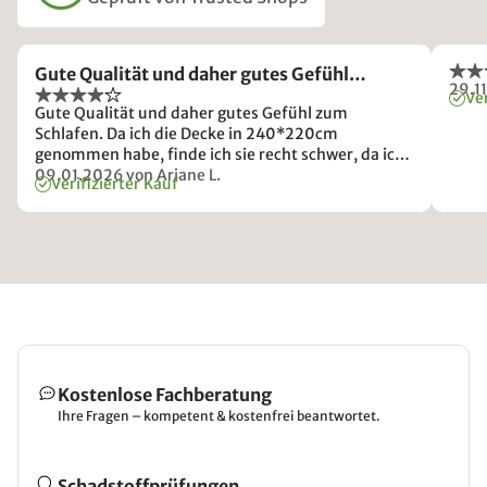
Gute Qualität und daher gutes Gefühl…
29.1
Ver
Gute Qualität und daher gutes Gefühl zum
Schlafen. Da ich die Decke in 240*220cm
genommen habe, finde ich sie recht schwer, da ich
diese Decke als Tages- und Zweitdecke nutzen
09.01.2026
von Ariane L.
Verifizierter Kauf
wollte. Beim Aufschütteln und Bettmachen könnte
sie für meinen Bedarf leichter sein!
Kostenlose Fachberatung
Ihre Fragen – kompetent & kostenfrei beantwortet.
Schadstoffprüfungen