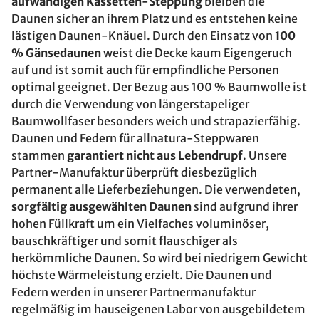
aufwändigen Kassetten-Steppung
bleiben die
Daunen sicher an ihrem Platz und es entstehen keine
lästigen Daunen-Knäuel. Durch den Einsatz von
100
% Gänsedaunen
weist die Decke kaum Eigengeruch
auf und ist somit auch für empfindliche Personen
optimal geeignet. Der Bezug aus 100 % Baumwolle ist
durch die Verwendung von längerstapeliger
Baumwollfaser besonders weich und strapazierfähig.
Daunen und Federn für allnatura-Steppwaren
stammen
garantiert nicht aus Lebendrupf
. Unsere
Partner-Manufaktur überprüft diesbezüglich
permanent alle Lieferbeziehungen. Die verwendeten,
sorgfältig ausgewählten Daunen
sind aufgrund ihrer
hohen Füllkraft um ein Vielfaches voluminöser,
bauschkräftiger und somit flauschiger als
herkömmliche Daunen. So wird bei niedrigem Gewicht
höchste Wärmeleistung erzielt. Die Daunen und
Federn werden in unserer Partnermanufaktur
regelmäßig im hauseigenen Labor von ausgebildetem