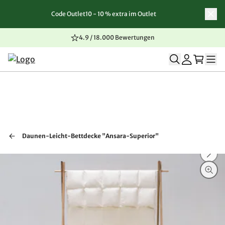
Code Outlet10 - 10 % extra im Outlet
Zum Inhalt springen
Zur Navigation springen
Zum Seitenende springen
4.9 / 18.000 Bewertungen
Daunen-Leicht-Bettdecke "Ansara-Superior"