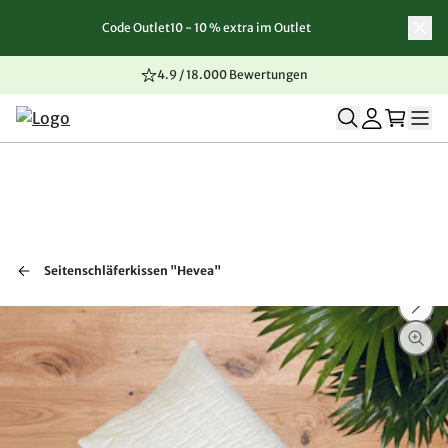
Code Outlet10 - 10 % extra im Outlet
Zum Inhalt springen
Zur Navigation springen
Zum Seitenende springen
4.9 / 18.000 Bewertungen
Seitenschläferkissen "Hevea"