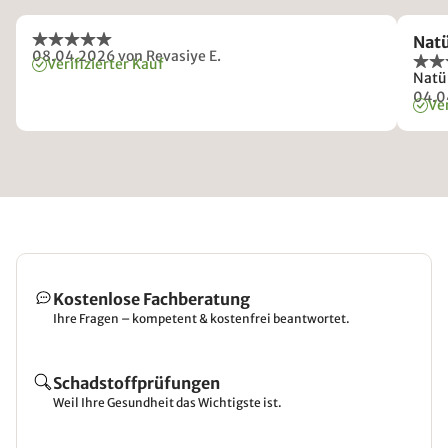
Natü
08.04.2026
von Revasiye E.
Verifizierter Kauf
Natü
04.0
Ver
Kostenlose Fachberatung
Ihre Fragen – kompetent & kostenfrei beantwortet.
Schadstoffprüfungen
Weil Ihre Gesundheit das Wichtigste ist.