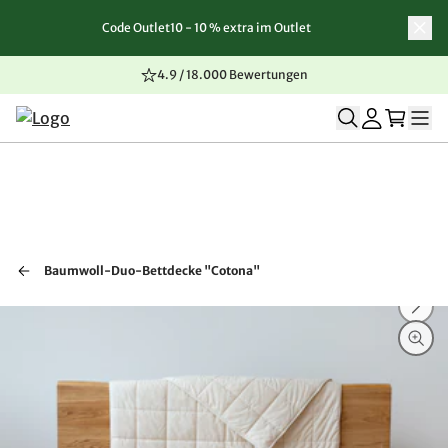
Code Outlet10 - 10 % extra im Outlet
Zum Inhalt springen
Zur Navigation springen
Zum Seitenende springen
4.9 / 18.000 Bewertungen
Baumwoll-Duo-Bettdecke "Cotona"