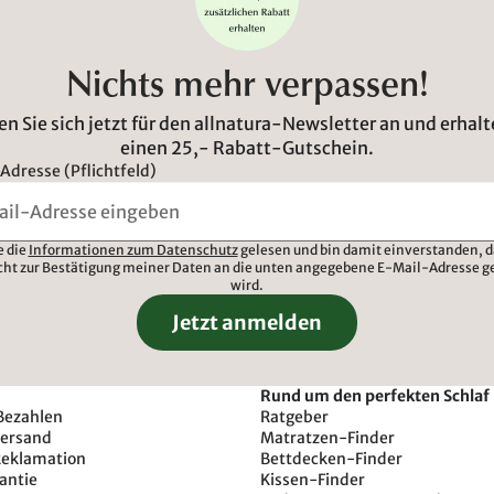
Nichts mehr verpassen!
n Sie sich jetzt für den allnatura-Newsletter an und erhalt
einen 25,- Rabatt-Gutschein.
Adresse (Pflichtfeld)
e die
Informationen zum Datenschutz
gelesen und bin damit einverstanden, d
cht zur Bestätigung meiner Daten an die unten angegebene E-Mail-Adresse g
wird.
Jetzt anmelden
Rund um den perfekten Schlaf
Bezahlen
Ratgeber
Versand
Matratzen-Finder
Reklamation
Bettdecken-Finder
antie
Kissen-Finder