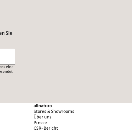
en Sie
ass eine
esendet
allnatura
Stores & Showrooms
Über uns
Presse
CSR-Bericht