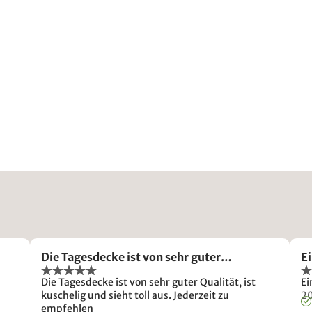
Die Tagesdecke ist von sehr guter…
Ei
Die Tagesdecke ist von sehr guter Qualität, ist
Ei
kuschelig und sieht toll aus. Jederzeit zu
2
empfehlen