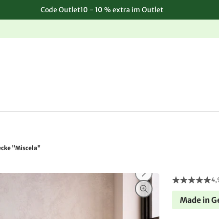
Code Outlet10 - 10 % extra im Outlet
Einfache, kostenlose Rücksendung
cke "Miscela"
4,
Made in 