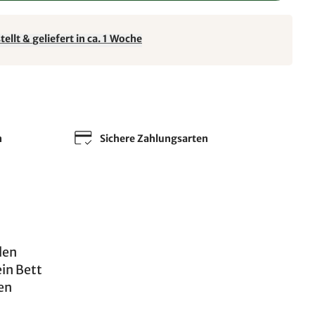
ellt & geliefert in ca. 1 Woche
n
Sichere Zahlungsarten
len
ein Bett
en