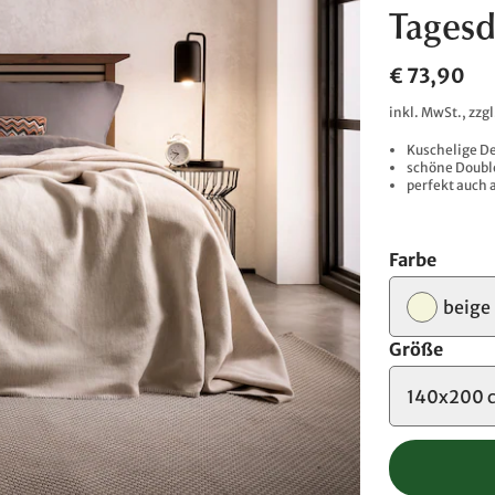
Tagesd
€ 73,90
inkl. MwSt., zzg
Kuschelige D
schöne Double
perfekt auch 
Farbe
beige
Größe
140x200 