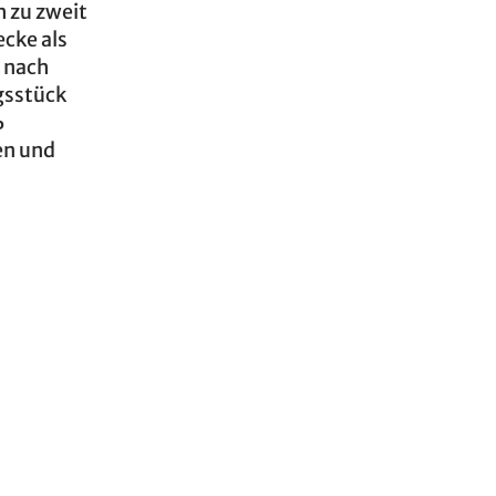
 zu zweit
cke als
e nach
ngsstück
%
en und