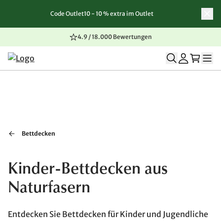
Code Outlet10 - 10 % extra im Outlet
Zum Inhalt springen
Zur Navigation springen
Zum Seitenende springen
4.9 / 18.000 Bewertungen
Bettdecken
Kinder-Bettdecken aus
Naturfasern
Entdecken Sie Bettdecken für Kinder und Jugendliche