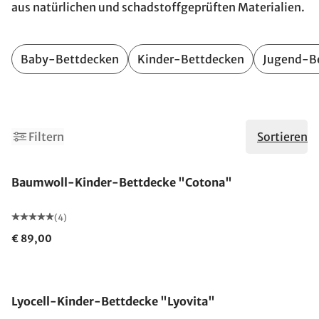
aus natürlichen und schadstoffgeprüften Materialien.
Baby-Bettdecken
Kinder-Bettdecken
Jugend-B
Filtern
Sortieren
Made in Germany
Baumwoll-Kinder-Bettdecke "Cotona"
(4)
€ 89,00
Lyocell-Kinder-Bettdecke "Lyovita"