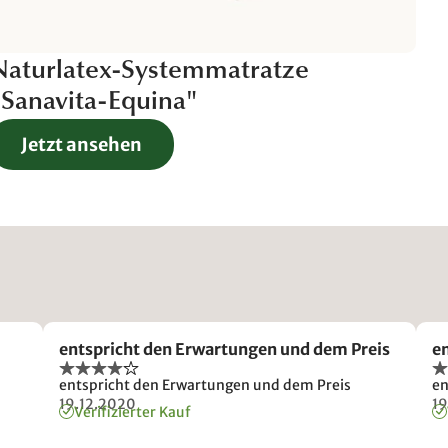
Naturlatex-Systemmatratze
Ei
"Sanavita-Equina"
Jetzt ansehen
entspricht den Erwartungen und dem Preis
e
entspricht den Erwartungen und dem Preis
en
19.12.2020
19
Verifizierter Kauf