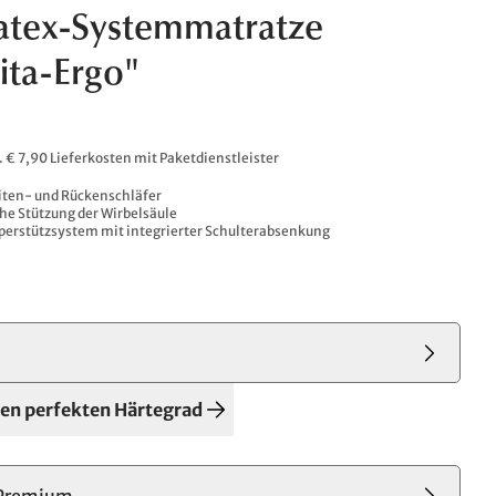
atex-Systemmatratze
ita-Ergo"
l. € 7,90 Lieferkosten mit Paketdienstleister
eiten- und Rückenschläfer
he Stützung der Wirbelsäule
erstützsystem mit integrierter Schulterabsenkung
den perfekten Härtegrad
Premium