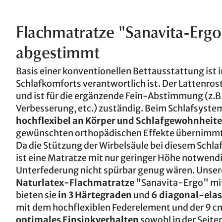
Flachmatratze "Sanavita-Ergo
abgestimmt
Basis einer konventionellen Bettausstattung ist 
Schlafkomforts verantwortlich ist. Der Lattenros
und ist für die ergänzende Fein-Abstimmung (z.
Verbesserung, etc.) zuständig. Beim Schlafsyste
hochflexibel an Körper und Schlafgewohnheit
gewünschten orthopädischen Effekte übernimmt
Da die Stützung der Wirbelsäule bei diesem Schl
ist eine Matratze mit nur geringer Höhe notwendi
Unterfederung nicht spürbar genug wären. Unser
Naturlatex-Flachmatratze
"Sanavita-Ergo" mit
bieten sie
in 3 Härtegraden
und
6 diagonal-elas
mit dem hochflexiblen Federelement und der 9 
optimales Einsinkverhalten
sowohl in der Seite