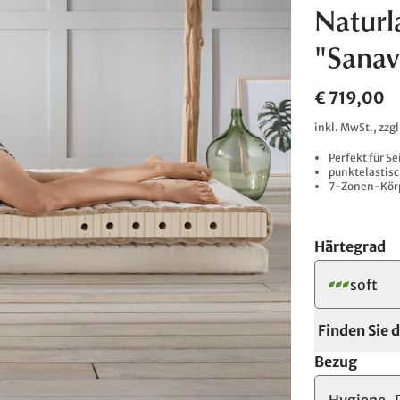
Naturl
"Sanav
€ 719,00
inkl. MwSt., zzg
Perfekt für S
punktelastisc
7-Zonen-Körp
Härtegrad
soft
Finden Sie 
Bezug
Hygiene-