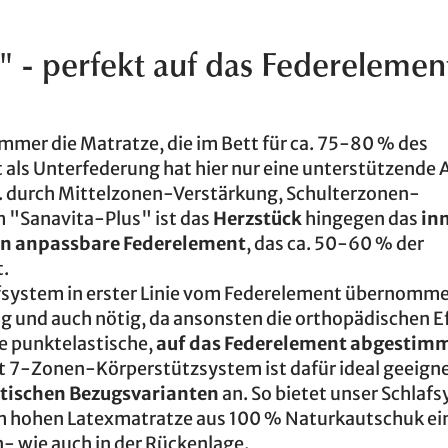
" - perfekt auf das Federelemen
immer die Matratze, die im Bett für ca. 75-80 % des
t als Unterfederung hat hier nur eine unterstützende
B. durch Mittelzonen-Verstärkung, Schulterzonen-
m "Sanavita-Plus" ist das
Herzstück
hingegen das
in
en anpassbare Federelement
, das ca. 50-60 % der
.
afsystem in erster Linie vom Federelement übernomme
g und auch nötig, da ansonsten die orthopädischen E
e punktelastische,
auf das Federelement abgestim
 7-Zonen-Körperstützsystem ist dafür ideal geeigne
tischen Bezugsvarianten
an. So bietet unser Schlaf
cm hohen Latexmatratze aus 100 % Naturkautschuk ei
n- wie auch in der Rückenlage.