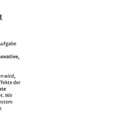
t
 Aufgabe
novative,
n wird,
ffekte der
mte
t. Wir
system
n