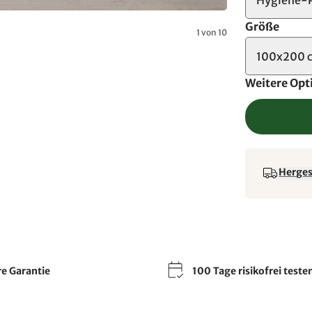
Größe
1 von 10
100x200 
Weitere Opt
Hergest
re Garantie
100 Tage risikofrei teste