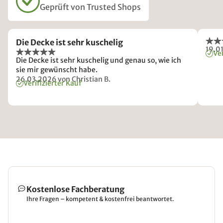
Geprüft von Trusted Shops
Die Decke ist sehr kuschelig
19.0
Ver
Die Decke ist sehr kuschelig und genau so, wie ich
sie mir gewünscht habe.
26.03.2026
von Christian B.
Verifizierter Kauf
Kostenlose Fachberatung
Ihre Fragen – kompetent & kostenfrei beantwortet.