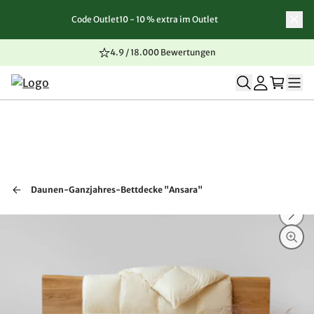
Code Outlet10 - 10 % extra im Outlet
Zum Inhalt springen
Zur Navigation springen
Zum Seitenende springen
4.9 / 18.000 Bewertungen
Daunen-Ganzjahres-Bettdecke "Ansara"