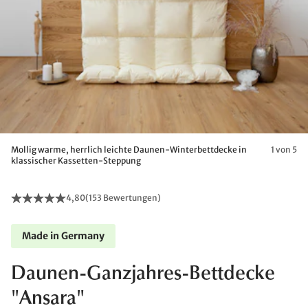
Mollig warme, herrlich leichte Daunen-Winterbettdecke in
1 von 5
klassischer Kassetten-Steppung
4,80
(
153 Bewertungen
)
Made in Germany
Daunen-Ganzjahres-Bettdecke
"Ansara"