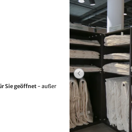
ür Sie geöffnet
- außer