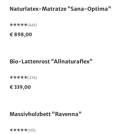
Naturlatex-Matratze "Sana-Optima"
(461)
€ 898,00
Made in Germany
Bio-Lattenrost "Allnaturaflex"
(276)
€ 339,00
Made in Germany
Massivholzbett "Ravenna"
(115)