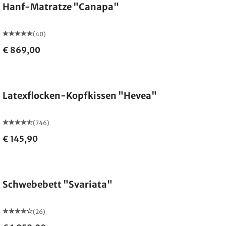
Hanf-Matratze "Canapa"
(40)
€ 869,00
Made in Germany
Latexflocken-Kopfkissen "Hevea"
(746)
€ 145,90
Schwebebett "Svariata"
(26)