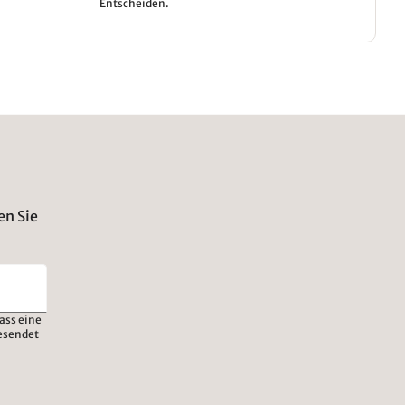
Entscheiden.
en Sie
ass eine
esendet