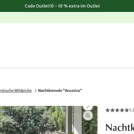
Code Outlet10 - 10 % extra im Outlet
Einfache, kostenlose Rücksendung
ttische Wildeiche
Nachtkonsole "Acustica"
5,
Nachtk