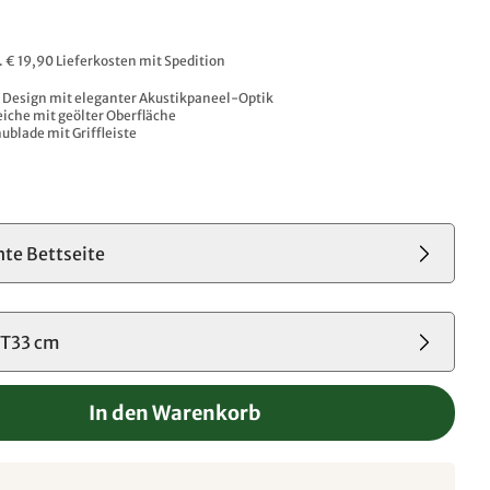
l. € 19,90 Lieferkosten mit Spedition
Design mit eleganter Akustikpaneel-Optik
iche mit geölter Oberfläche​
ublade mit Griffleiste
chte Bettseite
T33 cm
In den Warenkorb