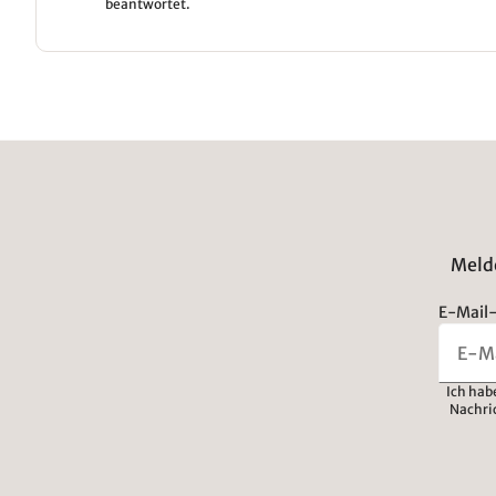
beantwortet.
Melde
E-Mail-
Ich hab
Nachri