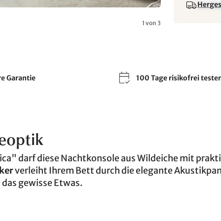
Hergest
1 von 3
re Garantie
100 Tage risikofrei teste
beoptik
a" darf diese Nachtkonsole aus Wildeiche mit prakt
ker
verleiht Ihrem Bett durch die elegante Akustikpa
 das gewisse Etwas.