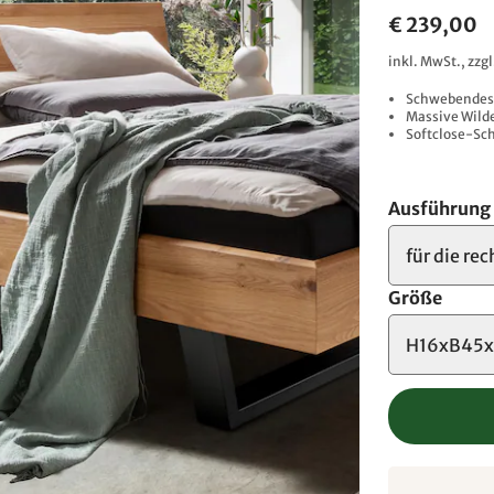
€ 239,00
inkl. MwSt., zzg
Schwebendes 
Massive Wilde
Softclose-Sch
Ausführung
für die re
Größe
H16xB45x