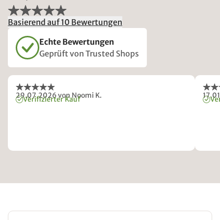
Basierend auf 10 Bewertungen
Echte Bewertungen
Geprüft von Trusted Shops
29.07.2026
von Noomi K.
17.0
Verifizierter Kauf
Ver