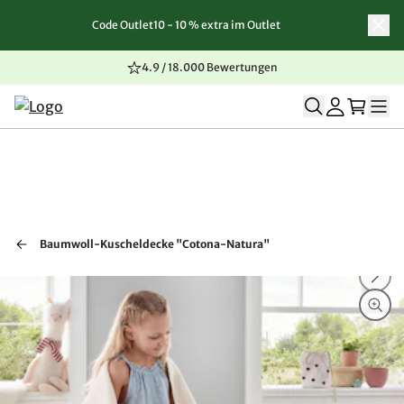
Code Outlet10 - 10 % extra im Outlet
Zum Inhalt springen
Zur Navigation springen
Zum Seitenende springen
4.9 / 18.000 Bewertungen
Baumwoll-Kuscheldecke "Cotona-Natura"