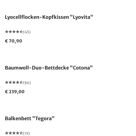
Made in Germany
Lyocellflocken-Kopfkissen "Lyovita"
(45)
€ 70,90
Made in Germany
Baumwoll-Duo-Bettdecke "Cotona"
(86)
€ 239,00
Balkenbett "Tegora"
(19)