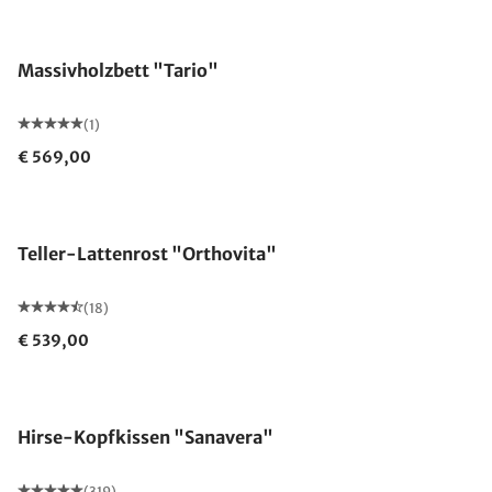
Massivholzbett "Tario"
(1)
€ 569,00
Made in Germany
Teller-Lattenrost "Orthovita"
(18)
€ 539,00
Made in Germany
Hirse-Kopfkissen "Sanavera"
(319)