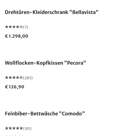
Drehtüren-Kleiderschrank "Bellavista"
(7)
€ 1.298,00
Made in Germany
Wollflocken-Kopfkissen "Pecora"
(285)
€ 126,90
Feinbiber-Bettwäsche "Comodo"
(101)