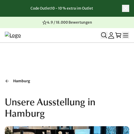
Code Outlet10 - 10 % extra im Outlet
Zum Inhalt springen
Zur Navigation springen
Zum Seitenende springen
4.9 / 18.000 Bewertungen
Hamburg
Unsere Ausstellung in
Hamburg