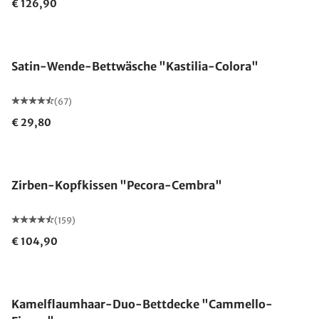
€ 126,90
Satin-Wende-Bettwäsche "Kastilia-Colora"
(67)
€ 29,80
Made in Germany
Zirben-Kopfkissen "Pecora-Cembra"
(159)
€ 104,90
Made in Germany
Kamelflaumhaar-Duo-Bettdecke "Cammello-