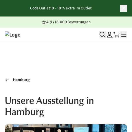
Code Outlet10 - 10 % extra im Outlet
Zum Inhalt springen
Zur Navigation springen
Zum Seitenende springen
4.9 / 18.000 Bewertungen
Hamburg
Unsere Ausstellung in
Hamburg