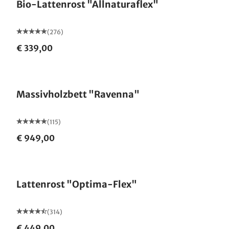
Bio-Lattenrost "Allnaturaflex"
(276)
€ 339,00
Made in Germany
Massivholzbett "Ravenna"
(115)
€ 949,00
Made in Germany
Lattenrost "Optima-Flex"
(314)
€ 449,00