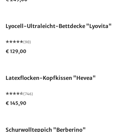
Made in Germany
Lyocell-Ultraleicht-Bettdecke "Lyovita"
(90)
€ 129,00
Made in Germany
Latexflocken-Kopfkissen "Hevea"
(746)
€ 145,90
Made in Germany
Schurwollteppich "Berberino"