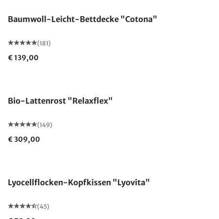
Baumwoll-Leicht-Bettdecke "Cotona"
(181)
€ 139,00
Made in Germany
Bio-Lattenrost "Relaxflex"
(149)
€ 309,00
Made in Germany
Lyocellflocken-Kopfkissen "Lyovita"
(45)