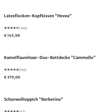
Made in Germany
Latexflocken-Kopfkissen "Hevea"
(746)
€ 145,90
Made in Germany
Kamelflaumhaar-Duo-Bettdecke "Cammello"
(516)
€ 379,00
Made in Germany
Schurwollteppich "Berberino"
(62)