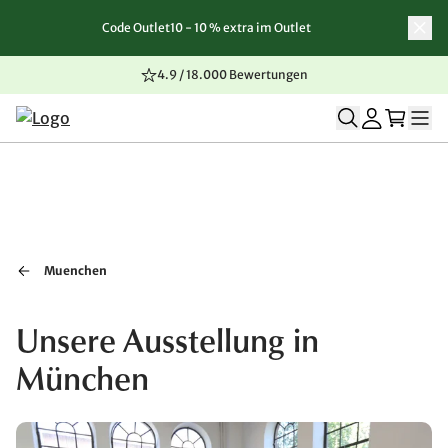
Code Outlet10 - 10 % extra im Outlet
Zum Inhalt springen
Zur Navigation springen
Zum Seitenende springen
4.9 / 18.000 Bewertungen
Muenchen
Unsere Ausstellung in
München