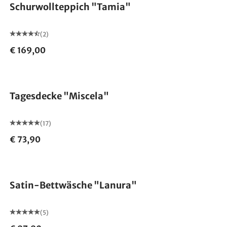
Schurwollteppich "Tamia"
(2)
€ 169,00
Made in Germany
Tagesdecke "Miscela"
(17)
€ 73,90
Satin-Bettwäsche "Lanura"
(5)