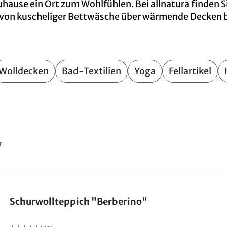
hause ein Ort zum Wohlfühlen. Bei allnatura finden Si
– von kuscheliger Bettwäsche über wärmende Decken bi
Wolldecken
Bad-Textilien
Yoga
Fellartikel
r
Made in Germany
Schurwollteppich "Berberino"