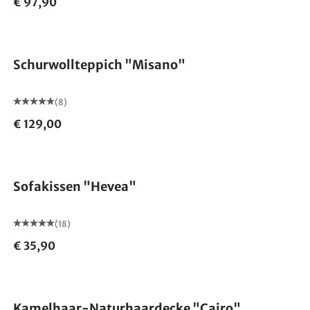
€ 97,90
Made in Germany
Schurwollteppich "Misano"
(8)
€ 129,00
Made in Germany
Sofakissen "Hevea"
(18)
€ 35,90
Made in Germany
Kamelhaar-Naturhaardecke "Cairo"