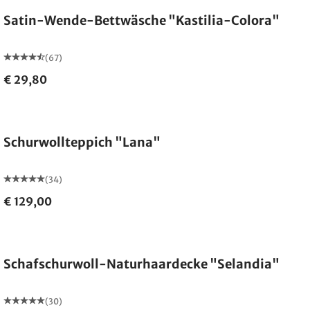
Satin-Wende-Bettwäsche "Kastilia-Colora"
(67)
€ 29,80
Made in Germany
Schurwollteppich "Lana"
(34)
€ 129,00
Made in Germany
Schafschurwoll-Naturhaardecke "Selandia"
(30)