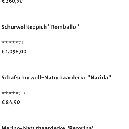
€ 260,90
Made in Germany
Schurwollteppich "Romballo"
(11)
€ 1.098,00
Made in Germany
Schafschurwoll-Naturhaardecke "Narida"
(13)
€ 84,90
Made in Germany
Merino-Naturhaardecke "Pecorina"