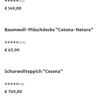
(62)
€ 149,00
Made in Germany
Baumwoll-Plüschdecke "Cotona-Natura"
(145)
€ 65,90
Made in Germany
Schurwollteppich "Cesena"
(10)
€ 769,00