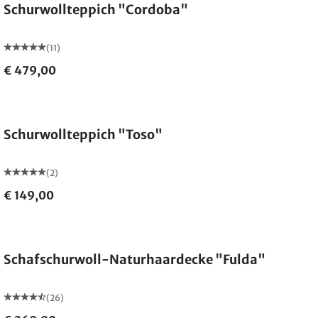
Schurwollteppich "Cordoba"
(11)
€ 479,00
Made in Germany
Schurwollteppich "Toso"
(2)
€ 149,00
Made in Germany
Schafschurwoll-Naturhaardecke "Fulda"
(26)