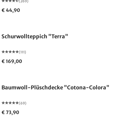
(269)
€ 44,90
Made in Germany
Schurwollteppich "Terra"
(111)
€ 169,00
Made in Germany
Baumwoll-Plüschdecke "Cotona-Colora"
(69)
€ 73,90