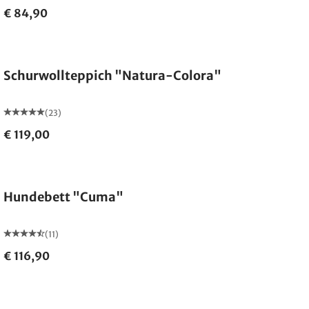
€ 84,90
Made in Germany
Schurwollteppich "Natura-Colora"
(23)
€ 119,00
Hundebett "Cuma"
(11)
€ 116,90