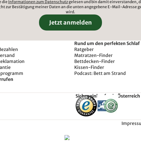
e die
Informationen zum Datenschutz
gelesen und bin damit einverstanden, d
cht zur Bestätigung meiner Daten an die unten angegebene E-Mail-Adresse g
wird.
Jetzt anmelden
Rund um den perfekten Schlaf
Bezahlen
Ratgeber
Versand
Matratzen-Finder
Reklamation
Bettdecken-Finder
antie
Kissen-Finder
sprogramm
Podcast: Bett am Strand
rrufen
Sicher einkaufen in Österreich
Impress