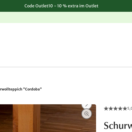
Code Outlet10 - 10 % extra im Outlet
Einfache, kostenlose Rücksendung
rwollteppich "Cordoba"
5,
Schurw