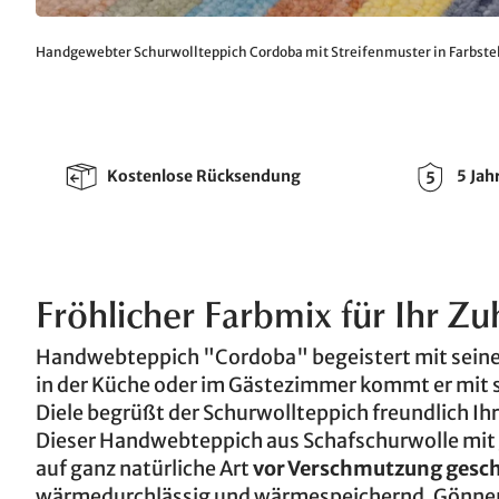
Handgewebter Schurwollteppich Cordoba mit Streifenmuster in Farbstel
Kostenlose Rücksendung
5 Jah
Fröhlicher Farbmix für Ihr Zu
Handwebteppich "Cordoba" begeistert mit sei
in der Küche oder im Gästezimmer kommt er mit s
Diele begrüßt der Schurwollteppich freundlich Ih
Dieser Handwebteppich aus Schafschurwolle mit Ju
auf ganz natürliche Art
vor Verschmutzung gesc
wärmedurchlässig und wärmespeichernd. Gönnen S