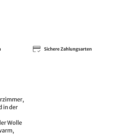
n
Sichere Zahlungsarten
erzimmer,
 in der
der Wolle
warm,