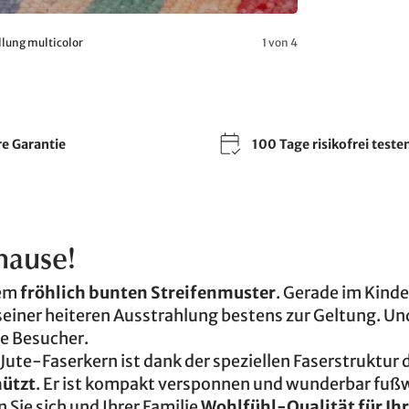
lung multicolor
1 von 4
re Garantie
100 Tage risikofrei teste
hause!
nem
fröhlich bunten Streifenmuster
. Gerade im Kind
einer heiteren Ausstrahlung bestens zur Geltung. Und
re Besucher.
te-Faserkern ist dank der speziellen Faserstruktur 
hützt
. Er ist kompakt versponnen und wunderbar fuß
ie sich und Ihrer Familie
Wohlfühl-Qualität für Ihr