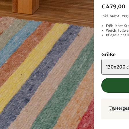
€ 479,00
inkl. MwSt., zzg
Fröhliches St
Weich, fußwa
Pflegeleicht 
Größe
130x200 
Hergest