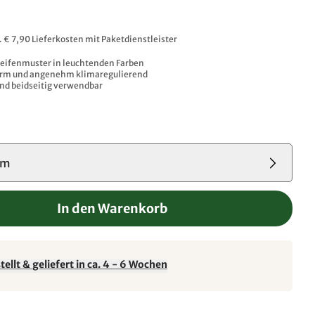
l. € 7,90 Lieferkosten mit Paketdienstleister
reifenmuster in leuchtenden Farben
rm und angenehm klimaregulierend
und beidseitig verwendbar
cm
In den Warenkorb
ellt & geliefert in ca. 4 - 6 Wochen