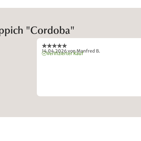
eppich "Cordoba"
14.04.2026
von Manfred B.
Verifizierter Kauf