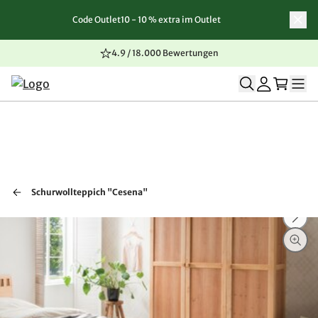
Code Outlet10 - 10 % extra im Outlet
Zum Inhalt springen
Zur Navigation springen
Zum Seitenende springen
4.9 / 18.000 Bewertungen
Schurwollteppich "Cesena"