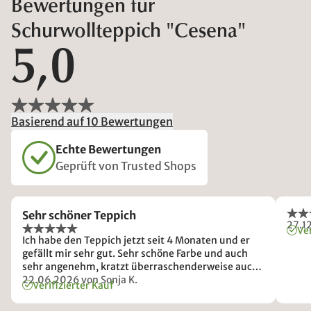
Bewertungen für
Schurwollteppich "Cesena"
5,0
Basierend auf 10 Bewertungen
Echte Bewertungen
Geprüft von Trusted Shops
Sehr schöner Teppich
27.1
Ver
Ich habe den Teppich jetzt seit 4 Monaten und er
gefällt mir sehr gut. Sehr schöne Farbe und auch
sehr angenehm, kratzt überraschenderweise auch
gar nicht auf der Haut, wenn man sich mal
22.06.2026
von Sonja K.
Verifizierter Kauf
drauflegt :-)