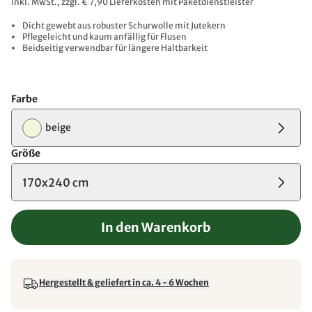
inkl. MwSt., zzgl. € 7,90 Lieferkosten mit Paketdienstleister
Dicht gewebt aus robuster Schurwolle mit Jutekern
Pflegeleicht und kaum anfällig für Flusen
Beidseitig verwendbar für längere Haltbarkeit
Farbe
beige
Größe
170x240 cm
In den Warenkorb
Hergestellt & geliefert in ca. 4 - 6 Wochen