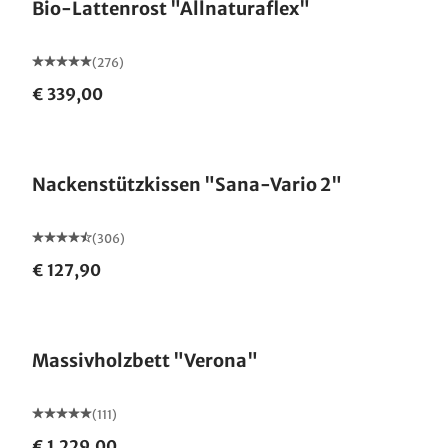
Bio-Lattenrost "Allnaturaflex"
(276)
€ 339,00
Nackenstützkissen "Sana-Vario 2"
(306)
€ 127,90
Made in Germany
Massivholzbett "Verona"
(111)
€ 1.229,00