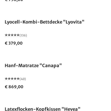
Made in Germany
Lyocell-Kombi-Bettdecke "Lyovita"
(136)
€ 379,00
Made in Germany
Hanf-Matratze "Canapa"
(40)
€ 869,00
Made in Germany
Latexflocken-Kopfkissen "Hevea"