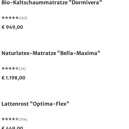
Bio-Kaltschaummatratze "Dormivera"
(163)
€ 949,00
Made in Germany
Naturlatex-Matratze "Bella-Maxima"
(23)
€ 1.198,00
Made in Germany
Lattenrost "Optima-Flex"
(314)
€ 449,00