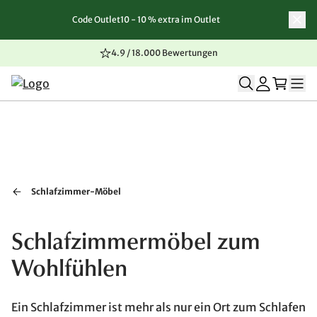
Code Outlet10 - 10 % extra im Outlet
Zum Inhalt springen
Zur Navigation springen
Zum Seitenende springen
4.9 / 18.000 Bewertungen
Schlafzimmer-Möbel
Schlafzimmermöbel zum
Wohlfühlen
Ein Schlafzimmer ist mehr als nur ein Ort zum Schlafen