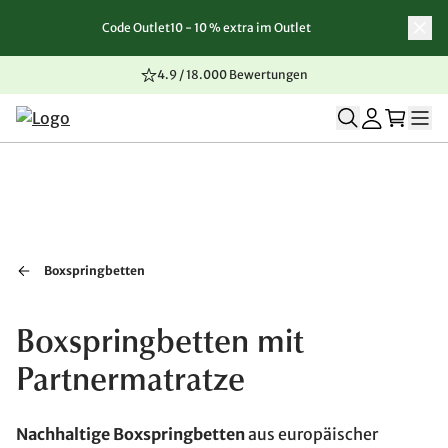
Code Outlet10 - 10 % extra im Outlet
Zum Inhalt springen
Zur Navigation springen
Zum Seitenende springen
4.9 / 18.000 Bewertungen
Boxspringbetten
Boxspringbetten mit
Partnermatratze
Nachhaltige Boxspringbetten
aus europäischer