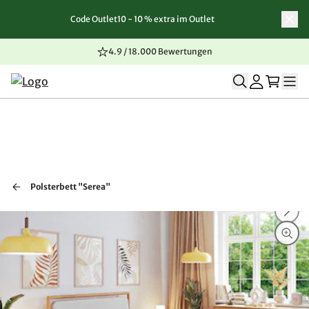
Code Outlet10 - 10 % extra im Outlet
Zum Inhalt springen
Zur Navigation springen
Zum Seitenende springen
4.9 / 18.000 Bewertungen
Polsterbett "Serea"