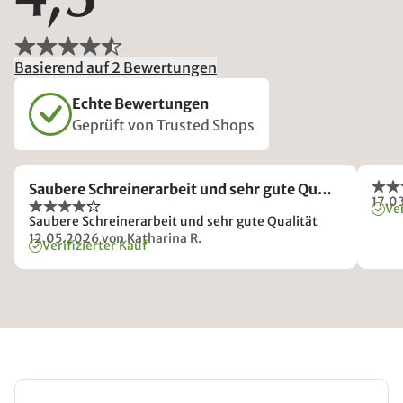
4,5
Basierend auf 2 Bewertungen
Echte Bewertungen
Geprüft von Trusted Shops
Saubere Schreinerarbeit und sehr gute Qu…
17.0
Ver
Saubere Schreinerarbeit und sehr gute Qualität
12.05.2026
von Katharina R.
Verifizierter Kauf