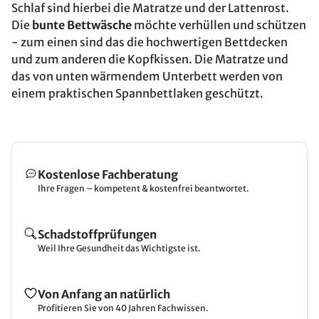
Schlaf sind hierbei die Matratze und der Lattenrost.
Die
bunte Bettwäsche
möchte verhüllen und schützen
- zum einen sind das die hochwertigen Bettdecken
und zum anderen die Kopfkissen. Die Matratze und
das von unten wärmendem Unterbett werden von
einem praktischen Spannbettlaken geschützt.
Kostenlose Fachberatung
Ihre Fragen – kompetent & kostenfrei beantwortet.
Schadstoffprüfungen
Weil Ihre Gesundheit das Wichtigste ist.
Von Anfang an natürlich
Profitieren Sie von 40 Jahren Fachwissen.