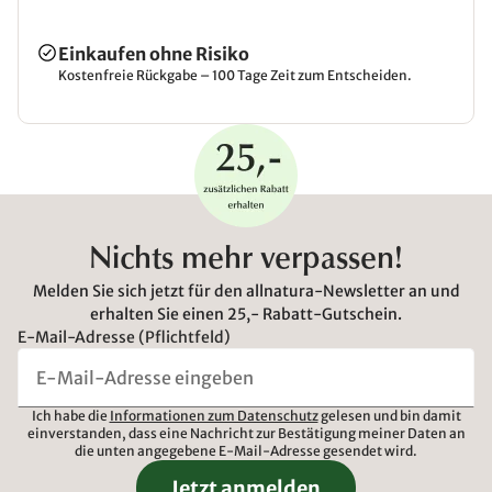
Einkaufen ohne Risiko
Kostenfreie Rückgabe – 100 Tage Zeit zum Entscheiden.
Nichts mehr verpassen!
Melden Sie sich jetzt für den allnatura-Newsletter an und
erhalten Sie einen 25,- Rabatt-Gutschein.
E-Mail-Adresse (Pflichtfeld)
Ich habe die
Informationen zum Datenschutz
gelesen und bin damit
einverstanden, dass eine Nachricht zur Bestätigung meiner Daten an
die unten angegebene E-Mail-Adresse gesendet wird.
Jetzt anmelden