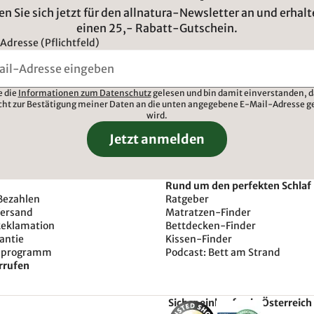
n Sie sich jetzt für den allnatura-Newsletter an und erhalt
einen 25,- Rabatt-Gutschein.
Adresse (Pflichtfeld)
e die
Informationen zum Datenschutz
gelesen und bin damit einverstanden, d
cht zur Bestätigung meiner Daten an die unten angegebene E-Mail-Adresse g
wird.
Jetzt anmelden
Rund um den perfekten Schlaf
Bezahlen
Ratgeber
Versand
Matratzen-Finder
Reklamation
Bettdecken-Finder
antie
Kissen-Finder
sprogramm
Podcast: Bett am Strand
rrufen
Sicher einkaufen in Österreich