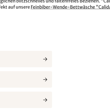
lichen blitzschnelles und faltenfreies Beziehen. "Ca
rfekt auf unsere
Feinbiber-Wende-Bettwäsche "Calid