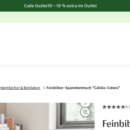
Code Outlet10 - 10 % extra im Outlet
Einfache, kostenlose Rücksendung
nbetttücher & Bettlaken
Feinbiber-Spannbetttuch "Calida-Colora"
4,
Feinbi