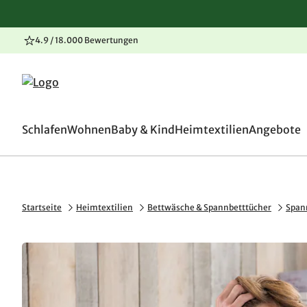
4.9 / 18.000 Bewertungen
100 Tage Rückgaberecht
Zum Inhalt springen
Zur Navigation springen
Zum Seitenende springen
Schlafen
Wohnen
Baby & Kind
Heimtextilien
Angebote
Startseite
Heimtextilien
Bettwäsche & Spannbetttücher
Span