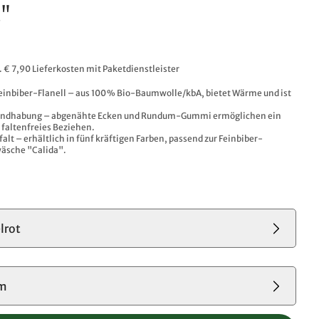
"
l. € 7,90 Lieferkosten mit Paketdienstleister
einbiber-Flanell – aus 100 % Bio-Baumwolle/kbA, bietet Wärme und ist
andhabung – abgenähte Ecken und Rundum-Gummi ermöglichen ein
 faltenfreies Beziehen.
falt – erhältlich in fünf kräftigen Farben, passend zur Feinbiber-
äsche "Calida".
lrot
cm