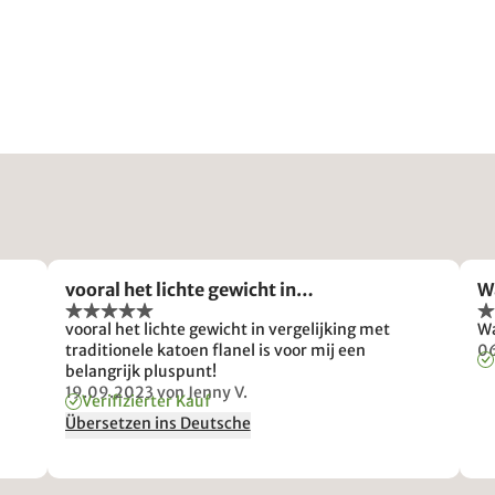
vooral het lichte gewicht in…
W
vooral het lichte gewicht in vergelijking met
Wa
traditionele katoen flanel is voor mij een
0
belangrijk pluspunt!
19.09.2023
von Jenny V.
Verifizierter Kauf
Übersetzen ins Deutsche