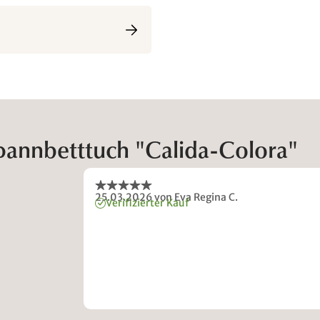
pannbetttuch "Calida-Colora"
25.03.2026
von Eva Regina C.
Verifizierter Kauf