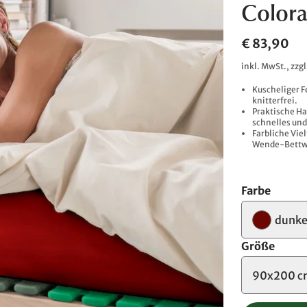
Colora
€ 83,90
inkl. MwSt., zzg
Kuscheliger F
knitterfrei.
Praktische H
schnelles und
Farbliche Viel
Wende-Bettw
Farbe
dunke
Größe
90x200 