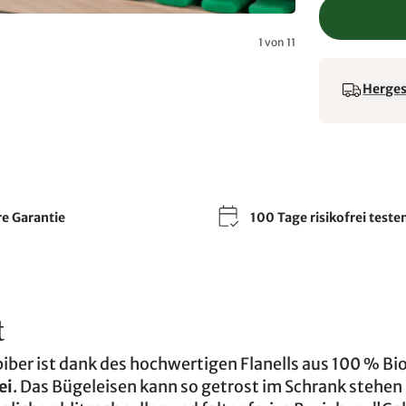
1 von 11
Hergest
re Garantie
100 Tage risikofrei teste
t
iber ist dank des hochwertigen Flanells aus 100 % Bi
ei
. Das Bügeleisen kann so getrost im Schrank stehen 