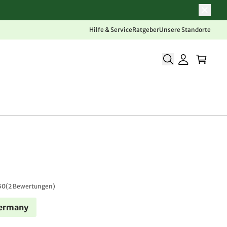
Hilfe & Service
Ratgeber
Unsere Standorte
50
(
2 Bewertungen
)
Germany