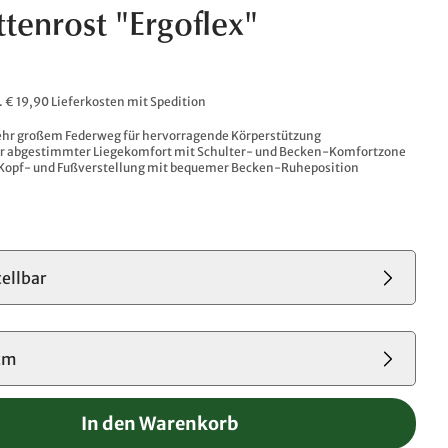
ttenrost "Ergoflex"
l. € 19,90 Lieferkosten mit Spedition
ehr großem Federweg für hervorragende Körperstützung
er abgestimmter Liegekomfort mit Schulter- und Becken-Komfortzone
Kopf- und Fußverstellung mit bequemer Becken-Ruheposition
tellbar
cm
In den Warenkorb