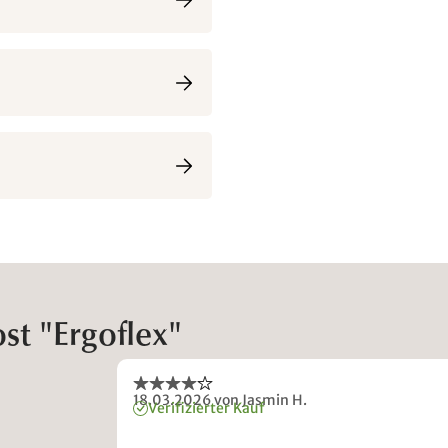
st "Ergoflex"
18.03.2026
von Jasmin H.
Verifizierter Kauf