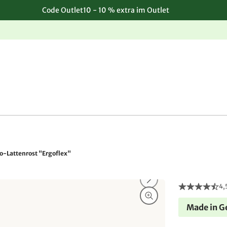
Code Outlet10 - 10 % extra im Outlet
Einfache, kostenlose Rücksendung
o-Lattenrost "Ergoflex"
4,
Made in 