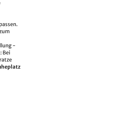
e
npassen.
 zum
llung -
t
: Bei
tratze
uheplatz