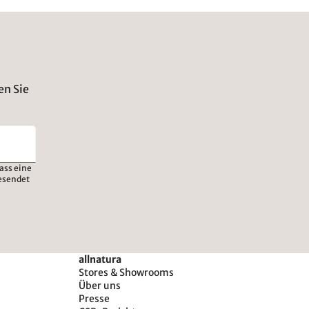
en Sie
ass eine
esendet
allnatura
Stores & Showrooms
Über uns
Presse