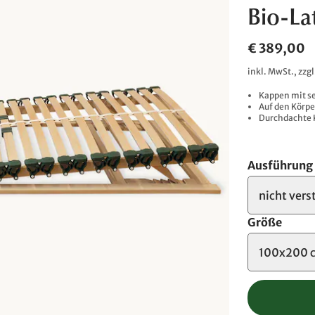
Bio-La
€ 389,00
inkl. MwSt., zzg
Kappen mit s
Auf den Körp
Durchdachte 
Ausführung
nicht vers
Größe
100x200 