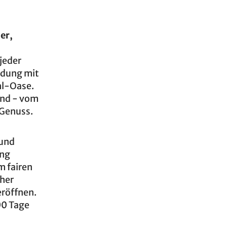
er,
 jeder
ndung mit
hl-Oase.
and - vom
 Genuss.
 und
ung
m fairen
cher
eröffnen.
00 Tage