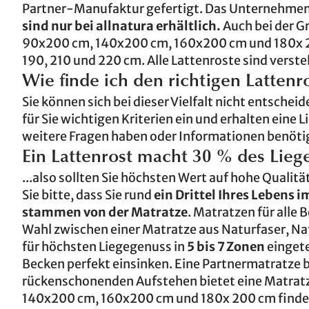
Partner-Manufaktur gefertigt. Das Unternehmen
sind nur bei allnatura erhältlich.
Auch bei der G
90x200 cm, 140x200 cm, 160x200 cm und 180x 200
190, 210 und 220 cm. Alle Lattenroste sind verstel
Wie finde ich den richtigen Lattenr
Sie können sich bei dieser Vielfalt nicht entschei
für Sie wichtigen Kriterien ein und erhalten eine
weitere Fragen haben oder Informationen benöti
Ein Lattenrost macht 30 % des Lieg
...also sollten Sie höchsten Wert auf hohe Quali
Sie bitte, dass Sie rund
ein Drittel Ihres Lebens i
stammen von der Matratze
. Matratzen für alle B
Wahl zwischen einer Matratze aus Naturfaser, Na
für höchsten Liegegenuss in
5 bis 7 Zonen
eingete
Becken perfekt einsinken. Eine Partnermatratze
rückenschonenden Aufstehen bietet eine Matra
140x200 cm, 160x200 cm und 180x 200 cm finden 