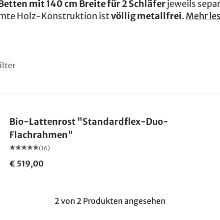
Betten mit 140 cm Breite für 2 Schläfer
jeweils separ
mte Holz-Konstruktion ist
völlig metallfrei
.
Mehr les
ilter
Made in Germany
Bio-Lattenrost "Standardflex-Duo-
Flachrahmen"
(16)
€ 519,00
2 von 2 Produkten angesehen