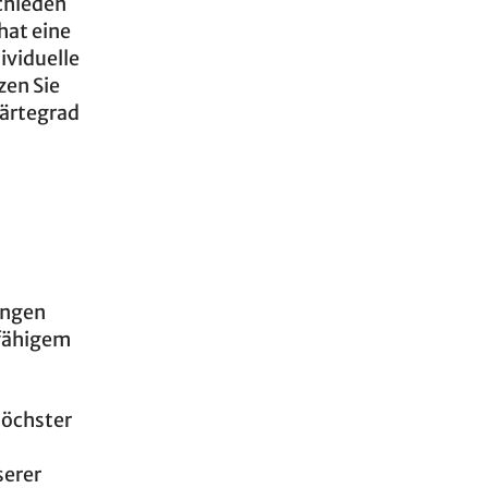
schieden
hat eine
ividuelle
zen Sie
Härtegrad
tungen
rfähigem
Höchster
serer