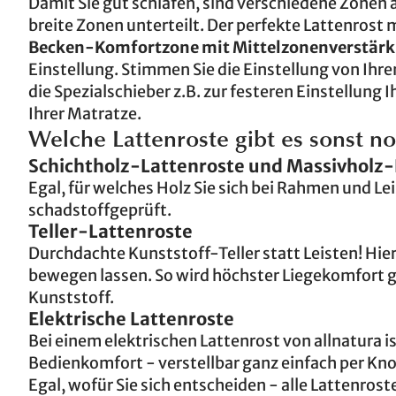
Damit Sie gut schlafen, sind verschiedene Zonen 
breite Zonen unterteilt. Der perfekte Lattenrost 
Becken-Komfortzone mit Mittelzonenverstär
Einstellung. Stimmen Sie die Einstellung von Ih
die Spezialschieber z.B. zur festeren Einstellung
Ihrer Matratze.
Welche Lattenroste gibt es sonst n
Schichtholz-Lattenroste und Massivholz-
Egal, für welches Holz Sie sich bei Rahmen und Le
schadstoffgeprüft.
Teller-Lattenroste
Durchdachte Kunststoff-Teller statt Leisten! Hier 
bewegen lassen. So wird höchster Liegekomfort g
Kunststoff.
Elektrische Lattenroste
Bei einem elektrischen Lattenrost von allnatura i
Bedienkomfort - verstellbar ganz einfach per Kn
Egal, wofür Sie sich entscheiden - alle Lattenrost