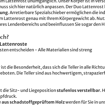
am Lattenrost unumgänglich. Unser Körper ist in ver
muss sich hier natürlich anpassen. Der Duo Lattenrost 
kung
. Arretierbare Spezialschieber ermöglichen die ind
rem Lattenrost genau mit Ihrem Körpergewicht ab. Nut
 Ihres Lendenbereichs und beeinflussen Sie sogar den 
och?
Lattenroste
isten entscheiden - Alle Materialien sind streng
ist die Besonderheit, dass sich die Teller in alle Rich
eboten. Die Teller sind aus hochwertigem, strapazie
st die Sitz- und Liegeposition
stufenlos verstellbar
. 
opfdruck.
e
aus schadstoffgeprüftem Holz
werden für Sie in un