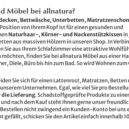
 Möbel bei allnatura?
decken, Bettwäsche, Unterbetten, Matratzenschon
 Position von Ihrem Kopf ist für einen gesunden und
nen
Naturhaar-, Körner- und Nackenstützkissen
in
etten aus massiven Hölzern in unseren Shop. In Verbi
Sie aus Ihrem Schlafzimmer eine attraktive Wohlfü
möchten, finden Sie bei allnatura Möbel aus einer H
, Diele, Büro bis hin zum Bad. So wird Wohnen zum
den Sie sich für einen Lattenrost, Matratzen, Betten
unserem Unternehmen. Egal, wie viel Sie pro Bestell
 die Lieferung
. Schadstoffgeprüfte Produkte zu eine
 und nach dem Kauf steht Ihnen gerne unser freundli
m Bestellen nicht zwingend ein Kunden-Konto bei uns 
 gefällt, schicken Sie den Artikel einfach innerhalb 1