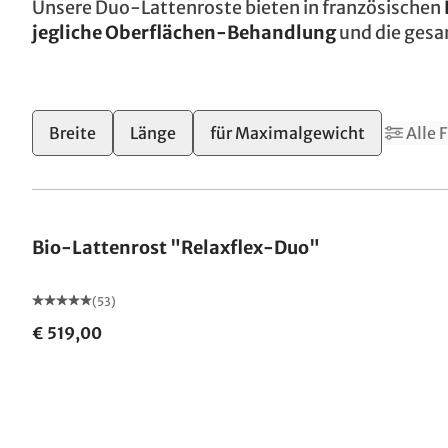
Unsere Duo-Lattenroste bieten in französischen
jegliche Oberflächen-Behandlung
und die gesa
Breite
Länge
für Maximalgewicht
Alle F
Made in Germany
Bio-Lattenrost "Relaxflex-Duo"
(53)
€ 519,00