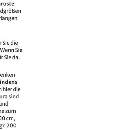
nroste
ardgrößen
rlängen
 Sie die
. Wenn Sie
r Sie da.
edenken
findens
 hier die
ura sind
 und
öhe zum
00 cm,
nge 200