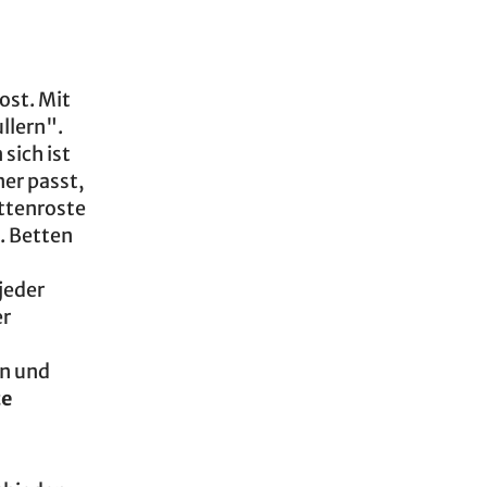
ost. Mit
ullern".
sich ist
er passt,
attenroste
. Betten
jeder
er
in und
te