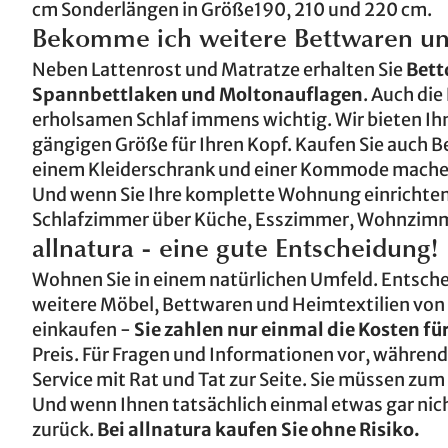
cm Sonderlängen in Größe190, 210 und 220 cm.
Bekomme ich weitere Bettwaren und
Neben Lattenrost und Matratze erhalten Sie
Bett
Spannbettlaken und Moltonauflagen
. Auch die
erholsamen Schlaf immens wichtig. Wir bieten Ih
gängigen Größe für Ihren Kopf. Kaufen Sie auch B
einem Kleiderschrank und einer Kommode machen 
Und wenn Sie Ihre komplette Wohnung einrichten 
Schlafzimmer über Küche, Esszimmer, Wohnzimmer
allnatura - eine gute Entscheidung!
Wohnen Sie in einem natürlichen Umfeld. Entschei
weitere Möbel, Bettwaren und Heimtextilien von 
einkaufen -
Sie zahlen nur einmal die Kosten für
Preis. Für Fragen und Informationen vor, während
Service mit Rat und Tat zur Seite. Sie müssen zu
Und wenn Ihnen tatsächlich einmal etwas gar nicht
zurück.
Bei allnatura kaufen Sie ohne Risiko.