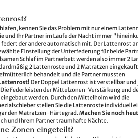
enrost?
chlafen, kennen Sie das Problem mit nur einem Lattenr
r Sie und Ihr Partner im Laufe der Nacht immer "hineink
federt der andere automatisch mit. Der Lattenrost an 
wählte Einstellung der Unterfederung für beide Partn
olsamen Schlaf im Partnerbett werden also immer 2 L
dardmäßig 2 Lattenroste und 2 Matratzen eingekauft
iefmütterlich behandelt und die Partner mussten
Lattenrost!
Der Doppel Lattenrost ist verstellbar und 
. Die Federleisten der Mittelzonen-Verstärkung und d
n eingebaut werden. Durch den Mittelholm wird die
pezialschieber stellen Sie die Lattenroste individuell e
sogar den Matratzen-Härtegrad.
Machen Sie noch heu
ich und Ihrem Partner traumhafte Nächte.
ene Zonen eingeteilt?