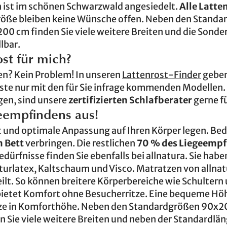
 ist im schönen Schwarzwald angesiedelt.
Alle Latte
röße bleiben keine Wünsche offen. Neben den Stand
 cm finden Sie viele weitere Breiten und die Sonde
lbar.
ost für mich?
den? Kein Problem! In unseren
Lattenrost-Finder
geben
 Liste nur mit den für Sie infrage kommenden Modellen
gen, sind unsere
zertifizierten Schlafberater
gerne fü
eempfindens aus!
tät und optimale Anpassung auf Ihren Körper legen. B
m Bett
verbringen. Die restlichen
70 % des Liegeemp
edürfnisse finden Sie ebenfalls bei allnatura. Sie haben
turlatex, Kaltschaum und Visco. Matratzen von allnat
ilt. So können breitere Körperbereiche wie Schultern
 bietet Komfort ohne Besucherritze. Eine bequeme H
tze in Komforthöhe. Neben den Standardgrößen 90x2
Sie viele weitere Breiten und neben der Standardlä