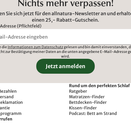
Nichts mehr verpassen!
n Sie sich jetzt für den allnatura-Newsletter an und erhalt
einen 25,- Rabatt-Gutschein.
Adresse (Pflichtfeld)
e die
Informationen zum Datenschutz
gelesen und bin damit einverstanden, d
cht zur Bestätigung meiner Daten an die unten angegebene E-Mail-Adresse g
wird.
Jetzt anmelden
Rund um den perfekten Schlaf
Bezahlen
Ratgeber
Versand
Matratzen-Finder
Reklamation
Bettdecken-Finder
antie
Kissen-Finder
sprogramm
Podcast: Bett am Strand
rrufen