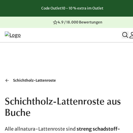
Code Outlet10 - 10 % extra im Outlet
Zum Inhalt springen
Zur Navigation springen
Zum Seitenende springen
4.9 / 18.000 Bewertungen
Schichtholz-Lattenroste
Schichtholz-Lattenroste aus
Buche
Alle allnatura-Lattenroste sind
streng schadstoff-