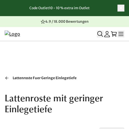
Code Outlet10 - 10 % extra im Outlet
Zum Inhalt springen
Zur Navigation springen
Zum Seitenende springen
4.9 / 18.000 Bewertungen
Lattenroste Fuer Geringe Einlegetiefe
Lattenroste mit geringer
Einlegetiefe