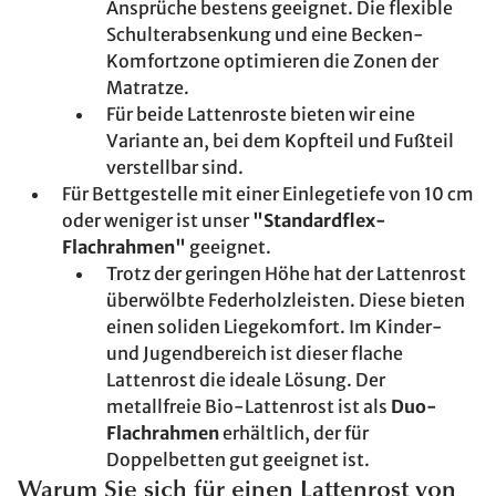
Ansprüche bestens geeignet. Die flexible
Schulterabsenkung und eine Becken-
Komfortzone optimieren die Zonen der
Matratze.
Für beide Lattenroste bieten wir eine
Variante an, bei dem Kopfteil und Fußteil
verstellbar sind.
Für Bettgestelle mit einer Einlegetiefe von 10 cm
oder weniger ist unser
"Standardflex-
Flachrahmen"
geeignet.
Trotz der geringen Höhe hat der Lattenrost
überwölbte Federholzleisten. Diese bieten
einen soliden Liegekomfort. Im Kinder-
und Jugendbereich ist dieser flache
Lattenrost die ideale Lösung. Der
metallfreie Bio-Lattenrost ist als
Duo-
Flachrahmen
erhältlich, der für
Doppelbetten gut geeignet ist.
Warum Sie sich für einen Lattenrost von