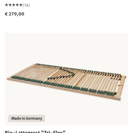
(76)
€ 279,00
Made in Germany
Bio-Lattenrost "Tri-Flex"