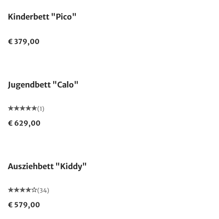
Kinderbett "Pico"
€ 379,00
Jugendbett "Calo"
(1)
€ 629,00
Ausziehbett "Kiddy"
(34)
€ 579,00