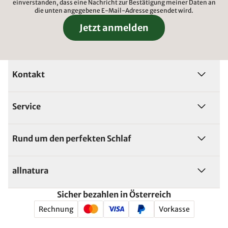
einverstanden, dass eine Nachricht zur Bestätigung meiner Daten an
die unten angegebene E-Mail-Adresse gesendet wird.
Jetzt anmelden
Kontakt
Service
Rund um den perfekten Schlaf
allnatura
Sicher bezahlen in Österreich
Rechnung
Vorkasse