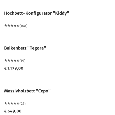
Hochbett-Konfigurator "Kiddy"
(108)
Balkenbett "Tegora"
(19)
€ 1.179,00
Massivholzbett "Cepo"
(25)
€ 649,00