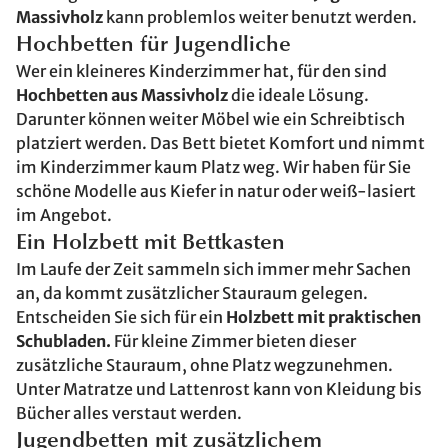
Massivholz
kann problemlos weiter benutzt werden.
Hochbetten für Jugendliche
Wer ein kleineres Kinderzimmer hat, für den sind
Hochbetten aus Massivholz
die ideale Lösung.
Darunter können weiter Möbel wie ein Schreibtisch
platziert werden. Das Bett bietet Komfort und nimmt
im Kinderzimmer kaum Platz weg. Wir haben für Sie
schöne Modelle aus Kiefer in natur oder weiß-lasiert
im Angebot.
Ein Holzbett mit Bettkasten
Im Laufe der Zeit sammeln sich immer mehr Sachen
an, da kommt zusätzlicher Stauraum gelegen.
Entscheiden Sie sich für ein
Holzbett mit praktischen
Schubladen.
Für kleine Zimmer bieten dieser
zusätzliche Stauraum, ohne Platz wegzunehmen.
Unter Matratze und Lattenrost kann von Kleidung bis
Bücher alles verstaut werden.
Jugendbetten mit zusätzlichem