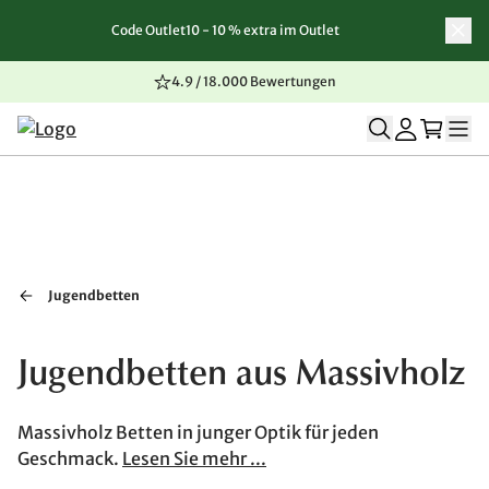
Code Outlet10 - 10 % extra im Outlet
Zum Inhalt springen
Zur Navigation springen
Zum Seitenende springen
4.9 / 18.000 Bewertungen
Jugendbetten
Jugendbetten aus Massivholz
Massivholz Betten in junger Optik für jeden
Geschmack.
Lesen Sie mehr ...