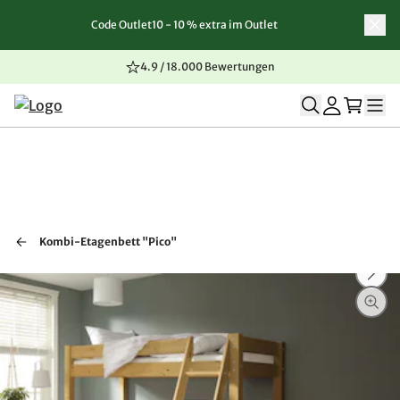
Code Outlet10 - 10 % extra im Outlet
Zum Inhalt springen
Zur Navigation springen
Zum Seitenende springen
4.9 / 18.000 Bewertungen
Kombi-Etagenbett "Pico"