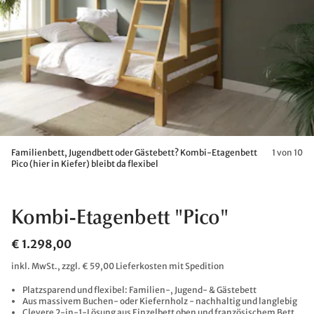
Familienbett, Jugendbett oder Gästebett? Kombi-Etagenbett
1 von 10
Pico (hier in Kiefer) bleibt da flexibel
Kombi-Etagenbett "Pico"
€ 1.298,00
inkl. MwSt., zzgl. € 59,00 Lieferkosten mit Spedition
Platzsparend und flexibel: Familien-, Jugend- & Gästebett
Aus massivem Buchen- oder Kiefernholz - nachhaltig und langlebig
Clevere 2-in-1-Lösung aus Einzelbett oben und französischem Bett